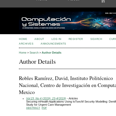
In
HOME
ABOUT
LOG IN
REGISTER
SEARCH
CUR
ARCHIVES
ANNOUNCEMENTS
Home
>
Search
>
Author Details
Author Details
Robles Ramírez, David, Instituto Politécnico
Nacional, Centro de Investigación en Comput
Mexico
Vol 23, No 4 (2019): 23-4(2019)
- Articles
Securing mHealth Applications Using IoTsecM Security Modelling: Den
Study for Urgent Care Management
ABSTRACT
PDF