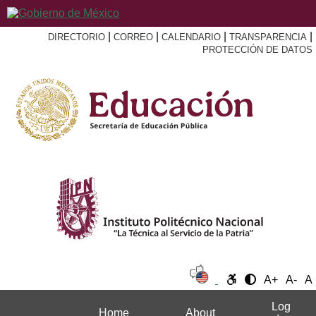
|
|
|
|
DIRECTORIO
CORREO
CALENDARIO
TRANSPARENCIA
PROTECCIÓN DE DATOS
A+
A-
A
Log
Home
About