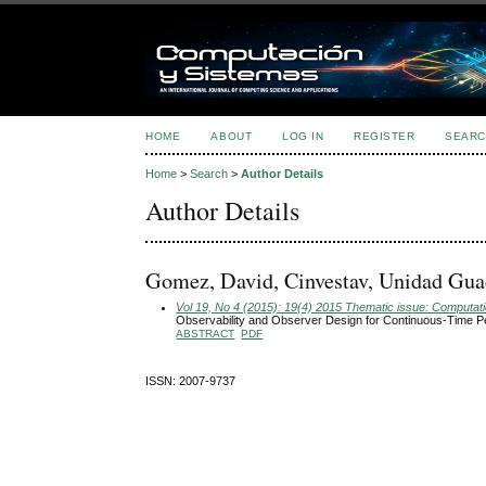
HOME
ABOUT
LOG IN
REGISTER
SEARC
Home
>
Search
>
Author Details
Author Details
Gomez, David, Cinvestav, Unidad Gua
Vol 19, No 4 (2015): 19(4) 2015 Thematic issue: Computatio
Observability and Observer Design for Continuous-Time 
ABSTRACT
PDF
ISSN: 2007-9737