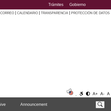
Trámites
Gobierno
|
|
|
|
CORREO
CALENDARIO
TRANSPARENCIA
PROTECCIÓN DE DATOS
A+
A-
A
ive
Announcement