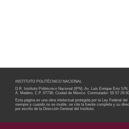
INSTITUTO POLITÉCNICO NACIONAL
D.R. Instituto Politécnico Nacional (IPN). Av. Luis Enrique Erro S
A. Madero, C.P. 07738, Ciudad de México. Conmutador: 55 57 29 60
Esta página es una obra intelectual protegida por la Ley Federal del
siempre y cuando no se mutile, se cite la fuente completa y su direcc
por escrito de la Dirección General del Instituto.