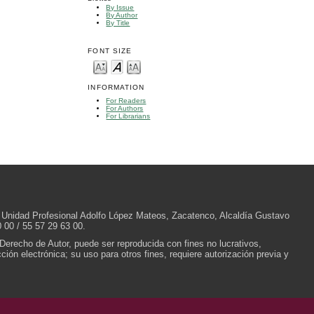
By Issue
By Author
By Title
FONT SIZE
INFORMATION
For Readers
For Authors
For Librarians
/N, Unidad Profesional Adolfo López Mateos, Zacatenco, Alcaldía Gustavo
 00 / 55 57 29 63 00.
 Derecho de Autor, puede ser reproducida con fines no lucrativos,
ión electrónica; su uso para otros fines, requiere autorización previa y