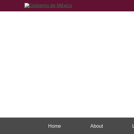
Home
About