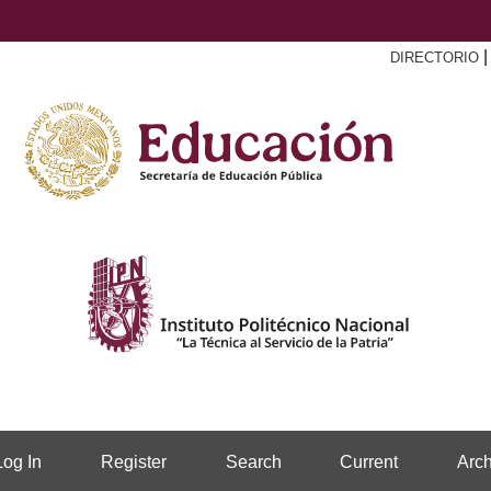
DIRECTORIO
Log In
Register
Search
Current
Arch