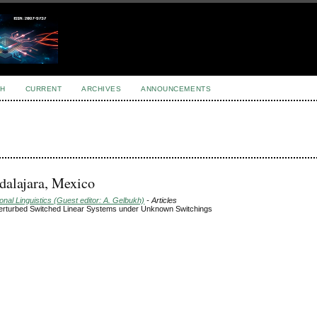
H
CURRENT
ARCHIVES
ANNOUNCEMENTS
dalajara, Mexico
nal Linguistics (Guest editor: A. Gelbukh)
- Articles
Perturbed Switched Linear Systems under Unknown Switchings