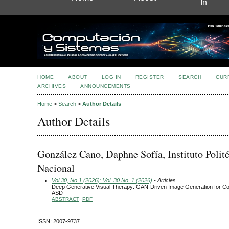
In
HOME
ABOUT
LOG IN
REGISTER
SEARCH
CUR
ARCHIVES
ANNOUNCEMENTS
Home
>
Search
>
Author Details
Author Details
González Cano, Daphne Sofía, Instituto Polit
Nacional
Vol 30, No 1 (2026): Vol. 30 No. 1 (2026)
- Articles
Deep Generative Visual Therapy: GAN-Driven Image Generation for Cog
ASD
ABSTRACT
PDF
ISSN: 2007-9737