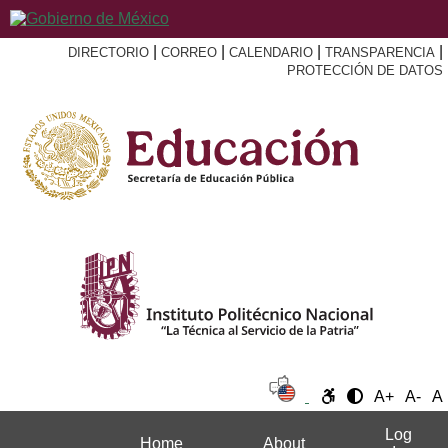
|
|
|
|
DIRECTORIO
CORREO
CALENDARIO
TRANSPARENCIA
PROTECCIÓN DE DATOS
A+
A-
A
Log
Home
About