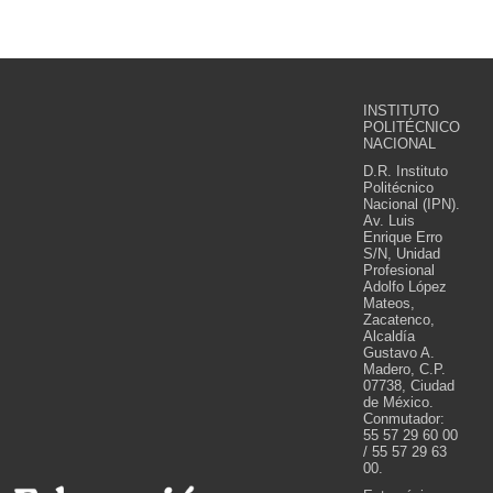
INSTITUTO
POLITÉCNICO
NACIONAL
D.R. Instituto
Politécnico
Nacional (IPN).
Av. Luis
Enrique Erro
S/N, Unidad
Profesional
Adolfo López
Mateos,
Zacatenco,
Alcaldía
Gustavo A.
Madero, C.P.
07738, Ciudad
de México.
Conmutador:
55 57 29 60 00
/ 55 57 29 63
00.