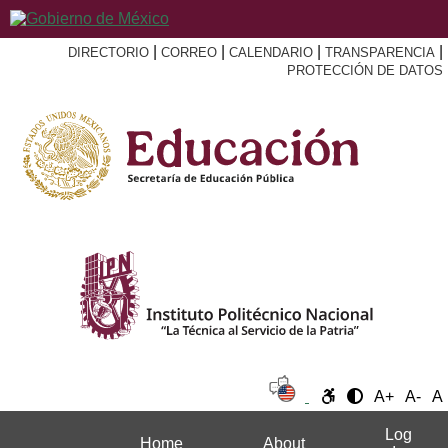
|
|
|
|
DIRECTORIO
CORREO
CALENDARIO
TRANSPARENCIA
PROTECCIÓN DE DATOS
A+
A-
A
Log
Home
About