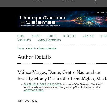
In
HOME
ABOUT
LOG IN
REGISTER
SEARCH
CUR
ARCHIVES
ANNOUNCEMENTS
Home
>
Search
>
Author Details
Author Details
Mújica-Vargas, Dante, Centro Nacional de
Investigación y Desarrollo Tecnológico, Mexi
Vol 29, No 1 (2025): 29(1) 2025
- Articles of the Thematic Section (2)
Atrial Fibrillation Classification Using a Deep Spectral Autoencoder
ABSTRACT
PDF
ISSN: 2007-9737