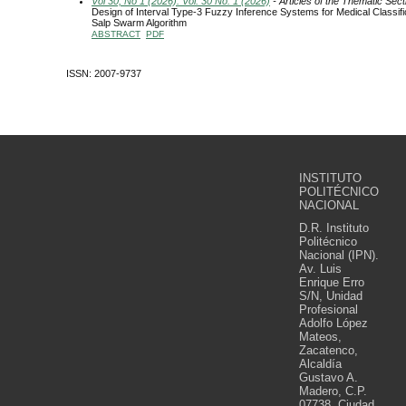
Vol 30, No 1 (2026): Vol. 30 No. 1 (2026)
- Articles of the Thematic Sect
Design of Interval Type-3 Fuzzy Inference Systems for Medical Classifi
Salp Swarm Algorithm
ABSTRACT
PDF
ISSN: 2007-9737
INSTITUTO
POLITÉCNICO
NACIONAL
D.R. Instituto
Politécnico
Nacional (IPN).
Av. Luis
Enrique Erro
S/N, Unidad
Profesional
Adolfo López
Mateos,
Zacatenco,
Alcaldía
Gustavo A.
Madero, C.P.
07738, Ciudad