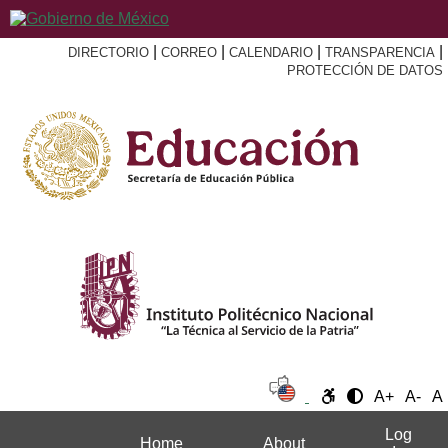
|
|
|
|
DIRECTORIO
CORREO
CALENDARIO
TRANSPARENCIA
PROTECCIÓN DE DATOS
A+
A-
A
Log
Home
About