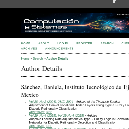
In
HOME
ABOUT
LOG IN
REGISTER
SEARCH
CUR
ARCHIVES
ANNOUNCEMENTS
Home
>
Search
>
Author Details
Author Details
Sánchez, Daniela, Instituto Tecnológico de Ti
Mexico
Vol 28, No 2 (2024): 28(2) 2024
- Articles of the Thematic Section
Adjustment of Convolutional and Hidden Layers Using Type-1 Fuzzy Log
Diabetic Retinopathy Classification
ABSTRACT
PDF
Vol 29, No 4 (2025): Vol 29 No 4 (2025)
- Articles
Adaptive Learning Rate Adjustment via Type-2 Fuzzy Logic in Convoluti
Networks for Diabetic Retinopathy Detection and Classification
ABSTRACT
PDF