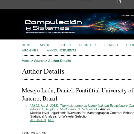
In
HOME
ABOUT
LOG IN
REGISTER
SEARCH
CUR
ARCHIVES
ANNOUNCEMENTS
Home
>
Search
>
Author Details
Author Details
Mesejo León, Daniel, Pontifitial University of
Janeiro, Brazil
Vol 22, No 2 (2018): Thematic Issue on Numerical and Evolutionary Opt
editors: L. Trujillo, Y. Maldonado, O. Schuetze)
- Articles
Multiple-level Logarithmic Wavelets for Mammographic Contrast Enhan
Statistical Analysis for Wavelet Selection
ABSTRACT
PDF
ISSN: 2007-9737