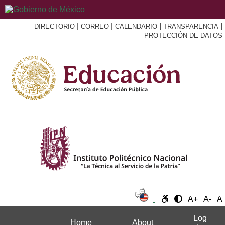
|
|
|
|
DIRECTORIO
CORREO
CALENDARIO
TRANSPARENCIA
PROTECCIÓN DE DATOS
A+
A-
A
Log
Home
About