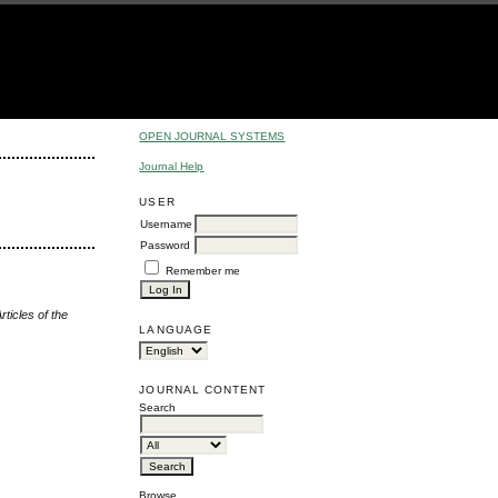
OPEN JOURNAL SYSTEMS
Journal Help
USER
Username
Password
Remember me
rticles of the
LANGUAGE
JOURNAL CONTENT
Search
Browse