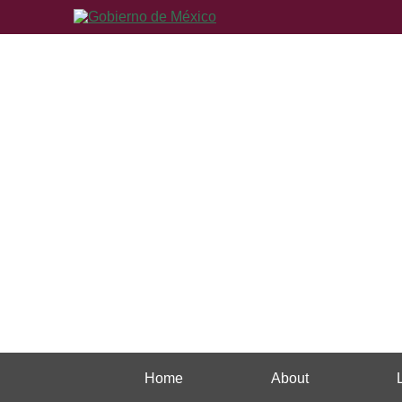
Home
About