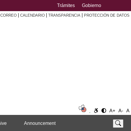
Trámites
Gobierno
|
|
|
|
CORREO
CALENDARIO
TRANSPARENCIA
PROTECCIÓN DE DATOS
A+
A-
A
ive
Announcement