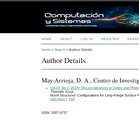
HOME
ABOUT
LOG IN
REGISTER
SEARC
Home
>
Search
>
Author Details
Author Details
May-Arrioja, D. A., Centro de Investi
Vol 23, No 1 (2019): Recent Advances in Optics and Phot
Thematic Issue
Novel Structures’ Configurations for Long-Range Surface 
ABSTRACT
PDF
ISSN: 2007-9737