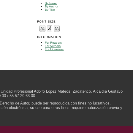
By Issue
By Author
By Title
FONT SIZE
INFORMATION
For Readers
For Authors
For Librarians
/N, Unidad Profesional Adolfo López Mateos, Zacatenco, Alcaldía Gustavo
 00 / 55 57 29 63 00.
 Derecho de Autor, puede ser reproducida con fines no lucrativos,
ión electrónica; su uso para otros fines, requiere autorización previa y