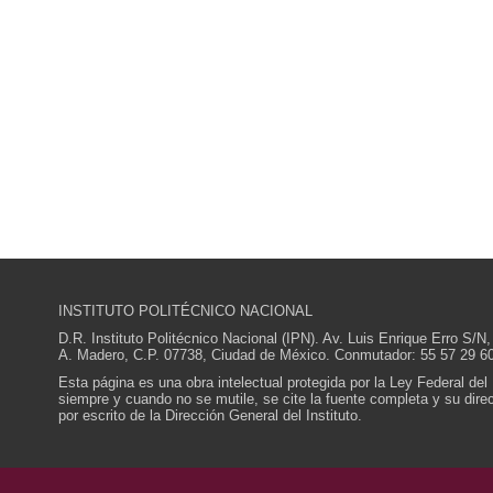
INSTITUTO POLITÉCNICO NACIONAL
D.R. Instituto Politécnico Nacional (IPN). Av. Luis Enrique Erro S
A. Madero, C.P. 07738, Ciudad de México. Conmutador: 55 57 29 60
Esta página es una obra intelectual protegida por la Ley Federal del
siempre y cuando no se mutile, se cite la fuente completa y su direcc
por escrito de la Dirección General del Instituto.