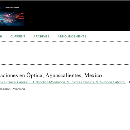
H
CURRENT
ARCHIVES
ANNOUNCEMENTS
gaciones en Óptica, Aguascalientes, Mexico
onics (Guest Editors: J. J. Sánchez Mondragón, M. Torres Cisneros, R. Guzmán Cabrera)
- A
Plasmon-Polaritron