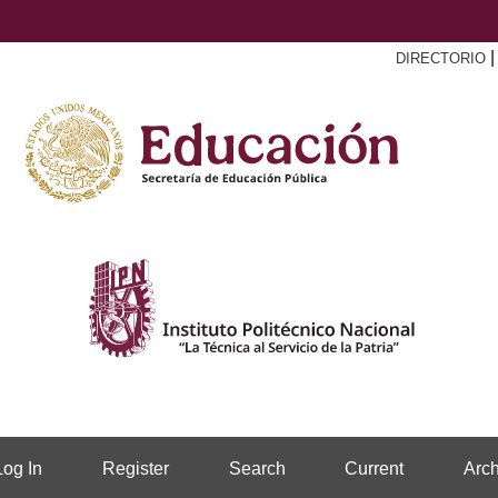
DIRECTORIO
Log In
Register
Search
Current
Arch