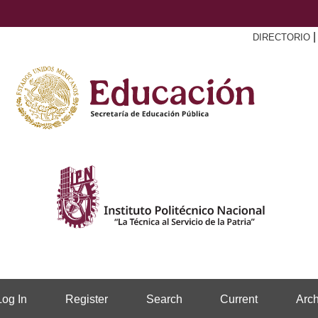
DIRECTORIO
Log In
Register
Search
Current
Arch