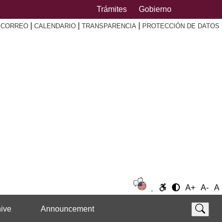
Trámites
Gobierno
|
|
|
|
CORREO
CALENDARIO
TRANSPARENCIA
PROTECCIÓN DE DATOS
A+
A-
A
ive
Announcement