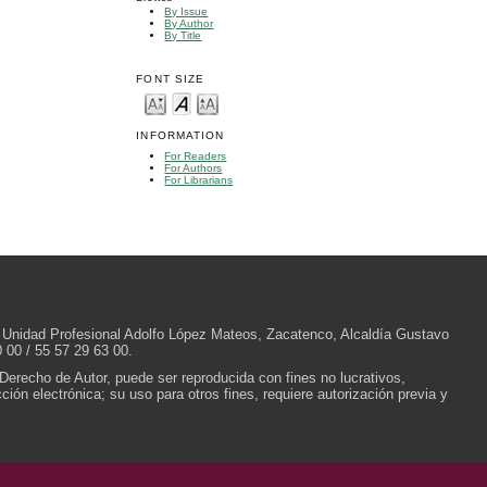
By Issue
By Author
By Title
FONT SIZE
INFORMATION
For Readers
For Authors
For Librarians
/N, Unidad Profesional Adolfo López Mateos, Zacatenco, Alcaldía Gustavo
 00 / 55 57 29 63 00.
 Derecho de Autor, puede ser reproducida con fines no lucrativos,
ión electrónica; su uso para otros fines, requiere autorización previa y