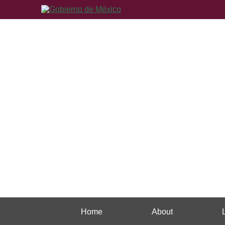
Home
About