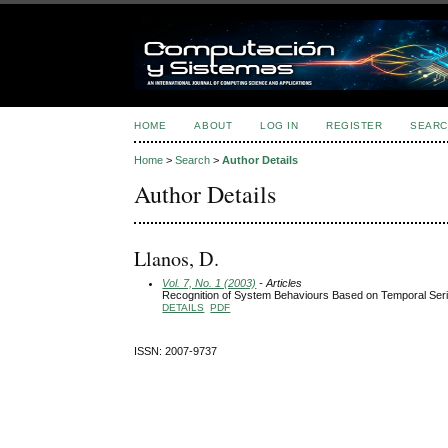
HOME
ABOUT
LOG IN
REGISTER
SEARC
Home
>
Search
>
Author Details
Author Details
Llanos, D.
Vol. 7, No. 1 (2003)
- Articles
Recognition of System Behaviours Based on Temporal Serie
DETAILS
PDF
ISSN: 2007-9737