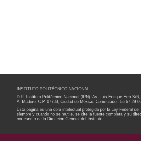
INSTITUTO POLITÉCNICO NACIONAL
D.R. Instituto Politécnico Nacional (IPN). Av. Luis Enrique Erro S
A. Madero, C.P. 07738, Ciudad de México. Conmutador: 55 57 29 60
Esta página es una obra intelectual protegida por la Ley Federal del
siempre y cuando no se mutile, se cite la fuente completa y su direcc
por escrito de la Dirección General del Instituto.