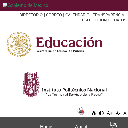
|
|
|
|
DIRECTORIO
CORREO
CALENDARIO
TRANSPARENCIA
PROTECCIÓN DE DATOS
A+
A-
A
Log
Home
About