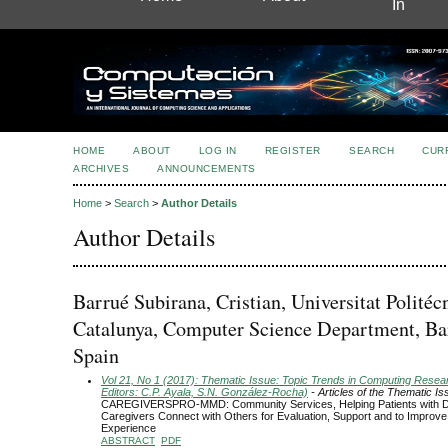
In
HOME
ABOUT
LOG IN
REGISTER
SEARCH
CUR
ARCHIVES
ANNOUNCEMENTS
Home
>
Search
>
Author Details
Author Details
Barrué Subirana, Cristian, Universitat Politéc
Catalunya, Computer Science Department, Ba
Spain
Vol 21, No 1 (2017): Thematic Issue: Topic Trends in Computing Resea
Editors: C.P. Ayala, S.N. González-Rocha)
- Articles of the Thematic Is
CAREGIVERSPRO-MMD: Community Services, Helping Patients with D
Caregivers Connect with Others for Evaluation, Support and to Improve
Experience
ABSTRACT
PDF