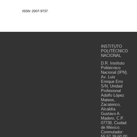
ISSN: 2007-9737
INSTITUTO
POLITÉCNICO
NACIONAL
D.R. Instituto
Politécnico
Nacional (IPN).
Av. Luis
Enrique Erro
S/N, Unidad
Profesional
Adolfo López
Mateos,
Zacatenco,
Alcaldía
Gustavo A.
Madero, C.P.
07738, Ciudad
de México.
Conmutador:
55 57 29 60 00