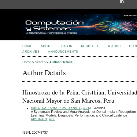
In
HOME
ABOUT
LOG IN
REGISTER
SEARCH
CUR
ARCHIVES
ANNOUNCEMENTS
Home
>
Search
>
Author Details
Author Details
Hinostroza-de-la-Peña, Cristhian, Universida
Nacional Mayor de San Marcos, Peru
Vol 30, No 1 (2026): Vol. 30 No. 1 (2026)
- Articles
A Systematic Review and Meta-Analysis for Dental Implant Recognition
Learning: Models, Diagnostic Performance, and Clinical Evidence
ABSTRACT
PDF
ISSN: 2007-9737