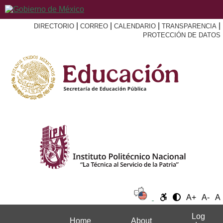
|
|
|
|
DIRECTORIO
CORREO
CALENDARIO
TRANSPARENCIA
PROTECCIÓN DE DATOS
A+
A-
A
Log
Home
About