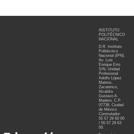
INSTITUTO
POLITÉCNICO
NACIONAL
D.R. Instituto
Politécnico
Nacional (IPN).
Av. Luis
Enrique Erro
S/N, Unidad
Profesional
Adolfo López
Mateos,
Zacatenco,
Alcaldía
Gustavo A.
Madero, C.P.
07738, Ciudad
de México.
Conmutador:
55 57 29 60 00
/ 55 57 29 63
00.