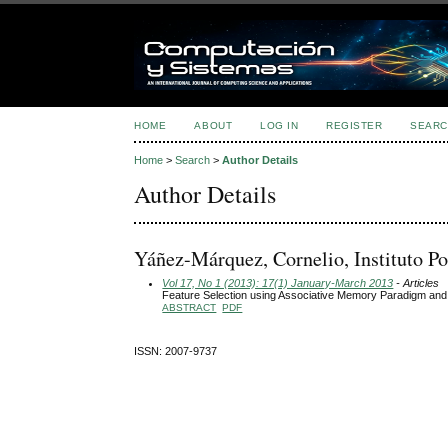
HOME
ABOUT
LOG IN
REGISTER
SEARC
Home
>
Search
>
Author Details
Author Details
Yáñez-Márquez, Cornelio, Instituto Po
Vol 17, No 1 (2013): 17(1) January-March 2013
- Articles
Feature Selection using Associative Memory Paradigm and
ABSTRACT
PDF
ISSN: 2007-9737