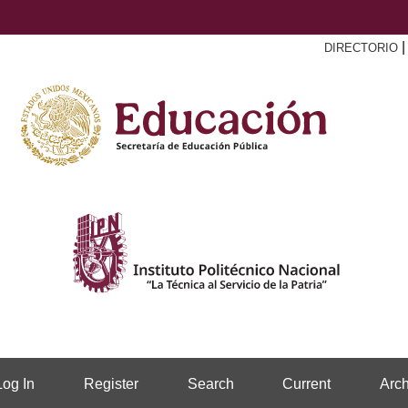
DIRECTORIO
Log In
Register
Search
Current
Arch