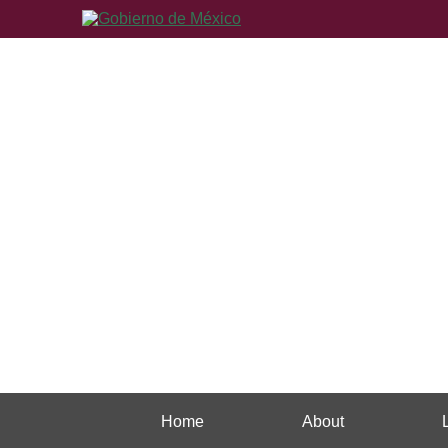
Home
About