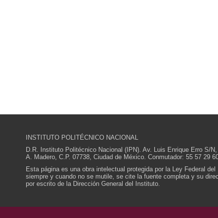
INSTITUTO POLITÉCNICO NACIONAL
D.R. Instituto Politécnico Nacional (IPN). Av. Luis Enrique Erro S
A. Madero, C.P. 07738, Ciudad de México. Conmutador: 55 57 29 60
Esta página es una obra intelectual protegida por la Ley Federal del
siempre y cuando no se mutile, se cite la fuente completa y su direcc
por escrito de la Dirección General del Instituto.