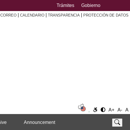
Trámites
Gobierno
|
|
|
|
CORREO
CALENDARIO
TRANSPARENCIA
PROTECCIÓN DE DATOS
A+
A-
A
ive
Announcement