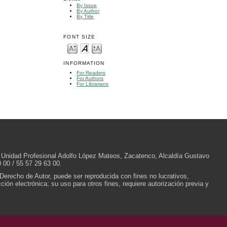
By Issue
By Author
By Title
FONT SIZE
INFORMATION
For Readers
For Authors
For Librarians
/N, Unidad Profesional Adolfo López Mateos, Zacatenco, Alcaldía Gustavo
 00 / 55 57 29 63 00.
 Derecho de Autor, puede ser reproducida con fines no lucrativos,
ión electrónica; su uso para otros fines, requiere autorización previa y