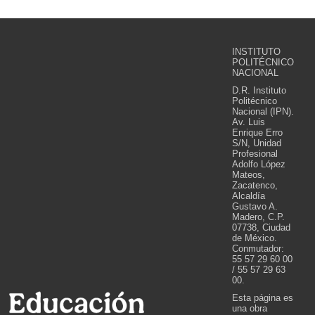
INSTITUTO
POLITÉCNICO
NACIONAL
D.R. Instituto
Politécnico
Nacional (IPN).
Av. Luis
Enrique Erro
S/N, Unidad
Profesional
Adolfo López
Mateos,
Zacatenco,
Alcaldía
Gustavo A.
Madero, C.P.
07738, Ciudad
de México.
Conmutador:
55 57 29 60 00
/ 55 57 29 63
00.
Esta página es
una obra