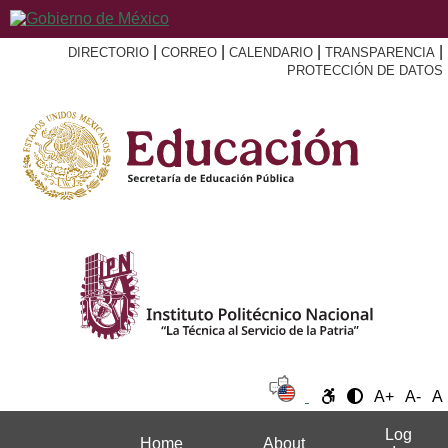
|
|
|
|
DIRECTORIO
CORREO
CALENDARIO
TRANSPARENCIA
PROTECCIÓN DE DATOS
A+
A-
A
Log
Home
About