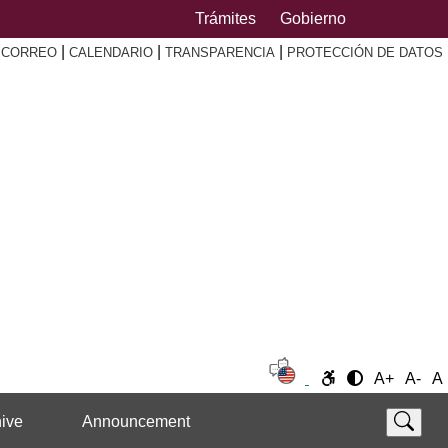
Trámites
Gobierno
|
|
|
|
CORREO
CALENDARIO
TRANSPARENCIA
PROTECCIÓN DE DATOS
A+
A-
A
ive
Announcement