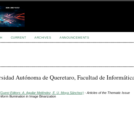
H
CURRENT
ARCHIVES
ANNOUNCEMENTS
rsidad Autónoma de Queretaro, Facultad de Informática
(Guest Editors: A. Aguilar Meléndez, E. U. Moya Sánchez)
- Articles of the Thematic Issue
iform Illumination in Image Binarization