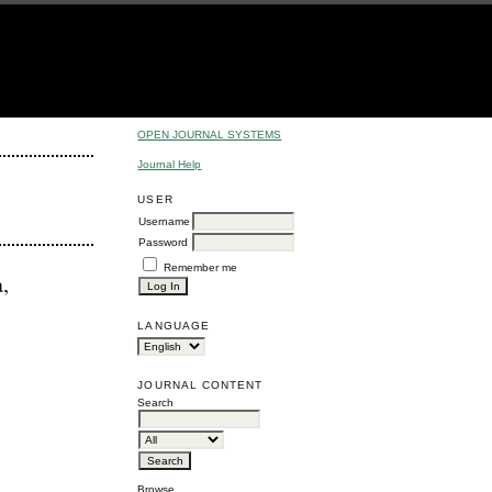
OPEN JOURNAL SYSTEMS
Journal Help
USER
Username
Password
Remember me
,
LANGUAGE
JOURNAL CONTENT
Search
Browse