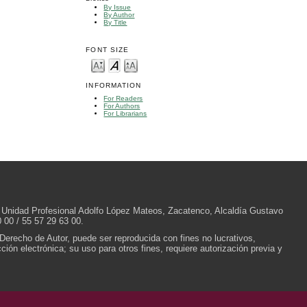
By Issue
By Author
By Title
FONT SIZE
INFORMATION
For Readers
For Authors
For Librarians
/N, Unidad Profesional Adolfo López Mateos, Zacatenco, Alcaldía Gustavo
 00 / 55 57 29 63 00.
 Derecho de Autor, puede ser reproducida con fines no lucrativos,
ión electrónica; su uso para otros fines, requiere autorización previa y