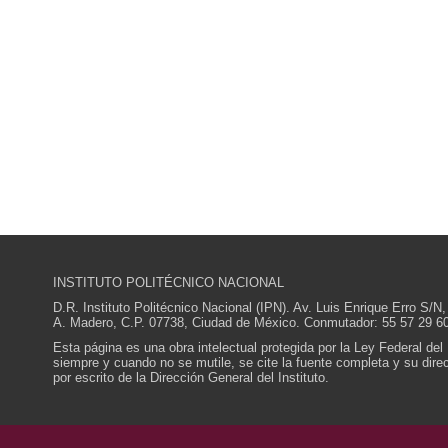
INSTITUTO POLITÉCNICO NACIONAL
D.R. Instituto Politécnico Nacional (IPN). Av. Luis Enrique Erro S
A. Madero, C.P. 07738, Ciudad de México. Conmutador: 55 57 29 60
Esta página es una obra intelectual protegida por la Ley Federal del
siempre y cuando no se mutile, se cite la fuente completa y su direcc
por escrito de la Dirección General del Instituto.