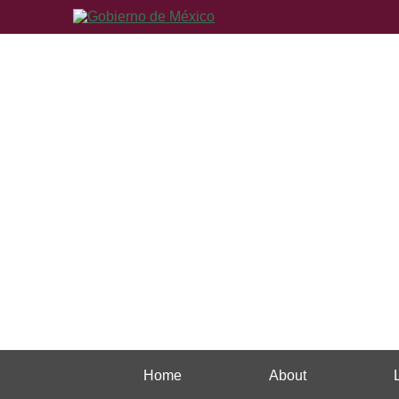
Home
About