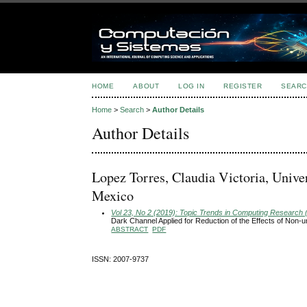
HOME
ABOUT
LOG IN
REGISTER
SEARC
Home
>
Search
>
Author Details
Author Details
Lopez Torres, Claudia Victoria, Unive
Mexico
Vol 23, No 2 (2019): Topic Trends in Computing Research 
Dark Channel Applied for Reduction of the Effects of Non-un
ABSTRACT
PDF
ISSN: 2007-9737