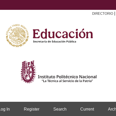
DIRECTORIO
Log In
Register
Search
Current
Arch