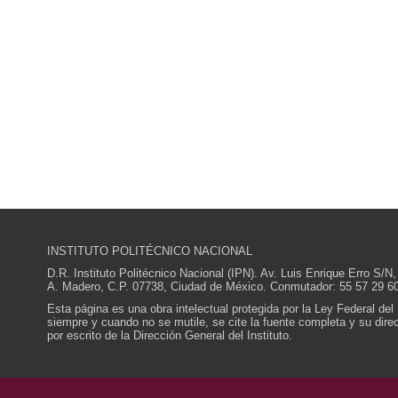
INSTITUTO POLITÉCNICO NACIONAL
D.R. Instituto Politécnico Nacional (IPN). Av. Luis Enrique Erro S
A. Madero, C.P. 07738, Ciudad de México. Conmutador: 55 57 29 60
Esta página es una obra intelectual protegida por la Ley Federal del
siempre y cuando no se mutile, se cite la fuente completa y su direcc
por escrito de la Dirección General del Instituto.