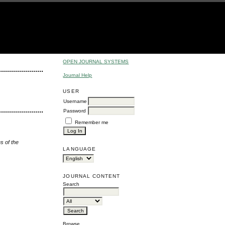
OPEN JOURNAL SYSTEMS
Journal Help
USER
Username
Password
Remember me
es of the
LANGUAGE
JOURNAL CONTENT
Search
Browse