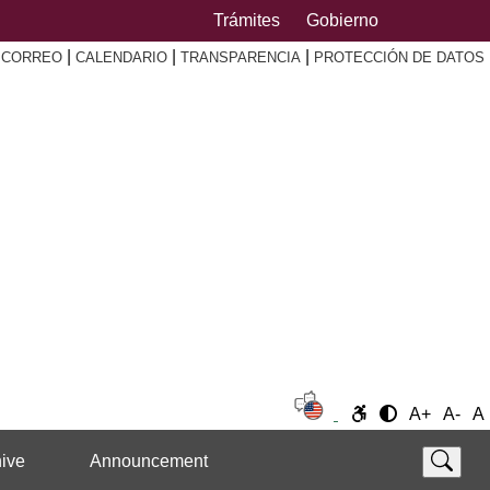
Trámites
Gobierno
|
|
|
|
CORREO
CALENDARIO
TRANSPARENCIA
PROTECCIÓN DE DATOS
A+
A-
A
ive
Announcement