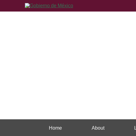
Home
About