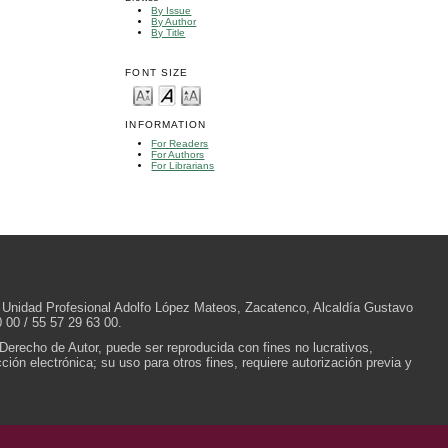
By Issue
By Author
By Title
FONT SIZE
INFORMATION
For Readers
For Authors
For Librarians
/N, Unidad Profesional Adolfo López Mateos, Zacatenco, Alcaldía Gustavo
 00 / 55 57 29 63 00.
 Derecho de Autor, puede ser reproducida con fines no lucrativos,
ión electrónica; su uso para otros fines, requiere autorización previa y