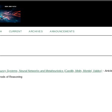
H
CURRENT
ARCHIVES
ANNOUNCEMENTS
Fuzzy Systems, Neural Networks and Metaheuristics (Castillo, Melin, Montiel, Valdez)
- Articl
thods of Reasoning