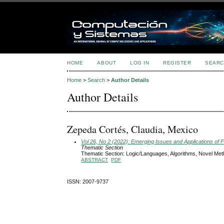
HOME
ABOUT
LOG IN
REGISTER
SEARC
Home
>
Search
>
Author Details
Author Details
Zepeda Cortés, Claudia, Mexico
Vol 26, No 2 (2022): Emerging Issues and Applications of 
Thematic Section
Thematic Section: Logic/Languages, Algorithms, Novel Me
ABSTRACT
PDF
ISSN: 2007-9737