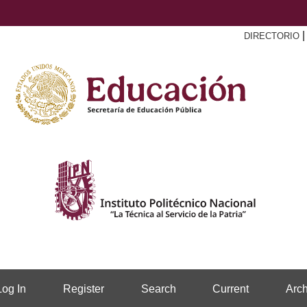
DIRECTORIO
Log In
Register
Search
Current
Arch