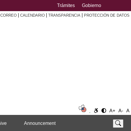
Trámites
Gobierno
|
|
|
|
CORREO
CALENDARIO
TRANSPARENCIA
PROTECCIÓN DE DATOS
A+
A-
A
ive
Announcement