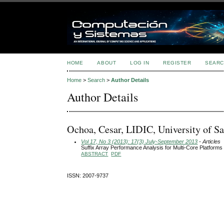
HOME
ABOUT
LOG IN
REGISTER
SEARC
Home
>
Search
>
Author Details
Author Details
Ochoa, Cesar, LIDIC, University of Sa
Vol 17, No 3 (2013): 17(3) July-September 2013
- Articles
Suffix Array Performance Analysis for Multi-Core Platforms
ABSTRACT
PDF
ISSN: 2007-9737