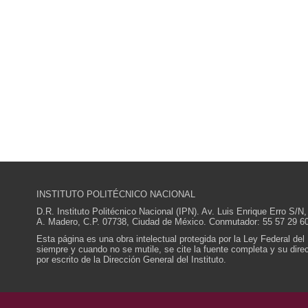
INSTITUTO POLITÉCNICO NACIONAL
D.R. Instituto Politécnico Nacional (IPN). Av. Luis Enrique Erro S
A. Madero, C.P. 07738, Ciudad de México. Conmutador: 55 57 29 60
Esta página es una obra intelectual protegida por la Ley Federal del
siempre y cuando no se mutile, se cite la fuente completa y su direcc
por escrito de la Dirección General del Instituto.