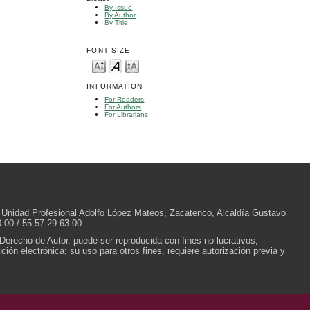
By Issue
By Author
By Title
FONT SIZE
INFORMATION
For Readers
For Authors
For Librarians
/N, Unidad Profesional Adolfo López Mateos, Zacatenco, Alcaldía Gustavo
 00 / 55 57 29 63 00.
 Derecho de Autor, puede ser reproducida con fines no lucrativos,
ión electrónica; su uso para otros fines, requiere autorización previa y