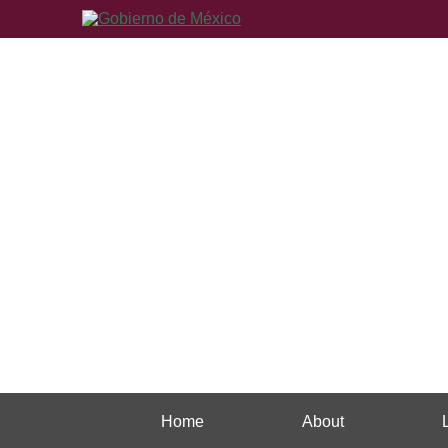
Home
About