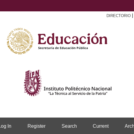
DIRECTORIO
Log In
Register
Search
Current
Arch