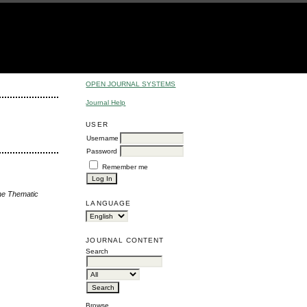
OPEN JOURNAL SYSTEMS
Journal Help
USER
Username
Password
Remember me
the Thematic
LANGUAGE
JOURNAL CONTENT
Search
Browse