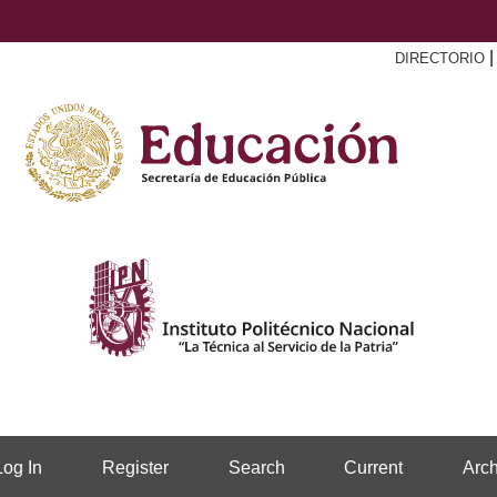
DIRECTORIO
Log In
Register
Search
Current
Arch