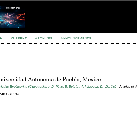
H
CURRENT
ARCHIVES
ANNOUNCEMENTS
niversidad Autónoma de Puebla, Mexico
dge Engineering (Guest editors: D. Pinto, B. Beltrán, A. Vázquez, D. Vilariño)
- Articles of 
the WIKICORPUS