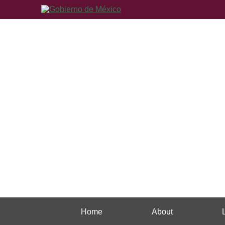
Home
About