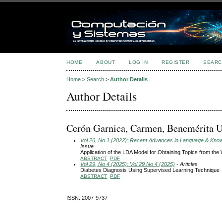
HOME
ABOUT
LOG IN
REGISTER
SEARC
Home
>
Search
>
Author Details
Author Details
Cerón Garnica, Carmen, Benemérita U
Vol 26, No 1 (2022): Recent Advances in Language & Knowle
Issue
Application of the LDA Model for Obtaining Topics from 
ABSTRACT
PDF
Vol 29, No 4 (2025): Vol 29 No 4 (2025)
- Articles
Diabetes Diagnosis Using Supervised Learning Technique
ABSTRACT
PDF
ISSN: 2007-9737