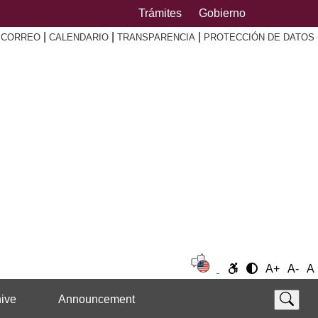
Trámites
Gobierno
|
|
|
|
CORREO
CALENDARIO
TRANSPARENCIA
PROTECCIÓN DE DATOS
A+
A-
A
ive
Announcement