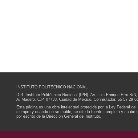
INSTITUTO POLITÉCNICO NACIONAL
D.R. Instituto Politécnico Nacional (IPN). Av. Luis Enrique Erro S
A. Madero, C.P. 07738, Ciudad de México. Conmutador: 55 57 29 60
Esta página es una obra intelectual protegida por la Ley Federal del
siempre y cuando no se mutile, se cite la fuente completa y su direcc
por escrito de la Dirección General del Instituto.