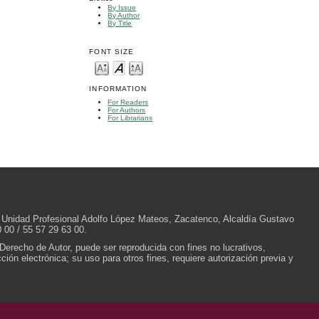
By Issue
By Author
By Title
FONT SIZE
INFORMATION
For Readers
For Authors
For Librarians
/N, Unidad Profesional Adolfo López Mateos, Zacatenco, Alcaldía Gustavo
 00 / 55 57 29 63 00.
 Derecho de Autor, puede ser reproducida con fines no lucrativos,
ión electrónica; su uso para otros fines, requiere autorización previa y