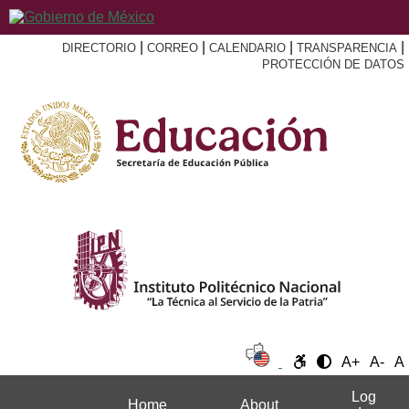
|
|
|
|
DIRECTORIO
CORREO
CALENDARIO
TRANSPARENCIA
PROTECCIÓN DE DATOS
A+
A-
A
Log
Home
About