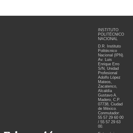
INSTITUTO
POLITÉCNICO
NACIONAL
D.R. Instituto
Politécnico
Nacional (IPN).
Av. Luis
Enrique Erro
S/N, Unidad
Profesional
Adolfo López
Mateos,
Zacatenco,
Alcaldía
Gustavo A.
Madero, C.P.
07738, Ciudad
de México.
Conmutador:
55 57 29 60 00
/ 55 57 29 63
00.