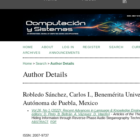
In
HOME
ABOUT
LOG IN
REGISTER
SEARCH
CUR
ARCHIVES
ANNOUNCEMENTS
Home
>
Search
>
Author Details
Author Details
Robledo Sánchez, Carlos I., Benemérita Unive
Autónoma de Puebla, Mexico
Vol 26, No 1 (2022): Recent Advances in Language & Knowledge Engin
editors: D. Pinto, B. Beltrán, A. Vázquez, D. Vilariño)
- Articles of the T
Hiding Information through Reverse-Phase Audio Steganography Techn
ABSTRACT
PDF
ISSN: 2007-9737