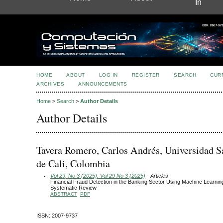
In
HOME
ABOUT
LOG IN
REGISTER
SEARCH
CUR
ARCHIVES
ANNOUNCEMENTS
Home
>
Search
>
Author Details
Author Details
Tavera Romero, Carlos Andrés, Universidad S
de Cali, Colombia
Vol 29, No 3 (2025): Vol 29 No 3 (2025)
- Articles
Financial Fraud Detection in the Banking Sector Using Machine Learnin
Systematic Review
ABSTRACT
PDF
ISSN: 2007-9737