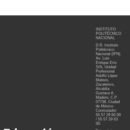
INSTITUTO
POLITÉCNICO
NACIONAL
D.R. Instituto
Politécnico
Nacional (IPN).
Av. Luis
Enrique Erro
S/N, Unidad
Profesional
Adolfo López
Mateos,
Zacatenco,
Alcaldía
Gustavo A.
Madero, C.P.
07738, Ciudad
de México.
Conmutador:
55 57 29 60 00
/ 55 57 29 63
00.