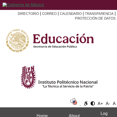
|
|
|
|
DIRECTORIO
CORREO
CALENDARIO
TRANSPARENCIA
PROTECCIÓN DE DATOS
A+
A-
A
Log
Home
About