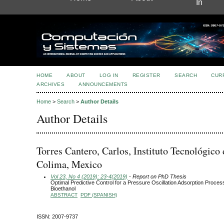
In
HOME
ABOUT
LOG IN
REGISTER
SEARCH
CUR
ARCHIVES
ANNOUNCEMENTS
Home
>
Search
>
Author Details
Author Details
Torres Cantero, Carlos, Instituto Tecnológico 
Colima, Mexico
Vol 23, No 4 (2019): 23-4(2019)
- Report on PhD Thesis
Optimal Predictive Control for a Pressure Oscillation Adsorption Proce
Bioethanol
ABSTRACT
PDF (SPANISH)
ISSN: 2007-9737