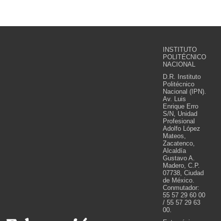
INSTITUTO
POLITÉCNICO
NACIONAL
D.R. Instituto
Politécnico
Nacional (IPN).
Av. Luis
Enrique Erro
S/N, Unidad
Profesional
Adolfo López
Mateos,
Zacatenco,
Alcaldía
Gustavo A.
Madero, C.P.
07738, Ciudad
de México.
Conmutador:
55 57 29 60 00
/ 55 57 29 63
00.