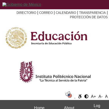
|
|
|
|
DIRECTORIO
CORREO
CALENDARIO
TRANSPARENCIA
PROTECCIÓN DE DATOS
A+
A-
A
Log
Home
About