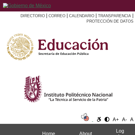
|
|
|
|
DIRECTORIO
CORREO
CALENDARIO
TRANSPARENCIA
PROTECCIÓN DE DATOS
A+
A-
A
Log
Home
About