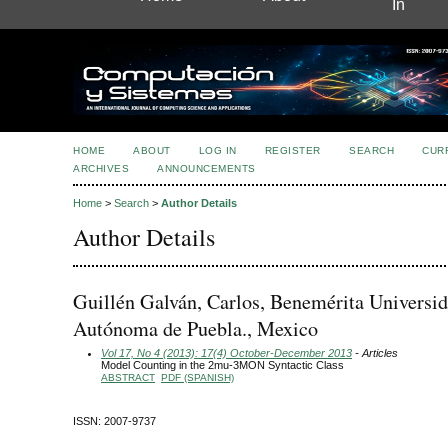
In
HOME
ABOUT
LOG IN
REGISTER
SEARCH
CUR
ARCHIVES
ANNOUNCEMENTS
Home
>
Search
>
Author Details
Author Details
Guillén Galván, Carlos, Benemérita Universi
Autónoma de Puebla., Mexico
Vol 17, No 4 (2013): 17(4) October-December 2013
- Articles
Model Counting in the 2mu-3MON Syntactic Class
ABSTRACT
PDF (SPANISH)
ISSN: 2007-9737