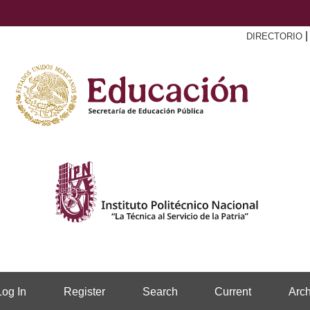
DIRECTORIO
Log In
Register
Search
Current
Arch