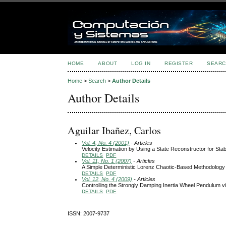
HOME
ABOUT
LOG IN
REGISTER
SEARC
Home
>
Search
>
Author Details
Author Details
Aguilar Ibañez, Carlos
Vol. 4, No. 4 (2001)
- Articles
Velocity Estimation by Using a State Reconstructor for St
DETAILS
PDF
Vol. 11, No. 1 (2007)
- Articles
A Simple Deterministic Lorenz Chaotic-Based Methodology 
DETAILS
PDF
Vol. 12, No. 4 (2009)
- Articles
Controlling the Strongly Damping Inertia Wheel Pendulum v
DETAILS
PDF
ISSN: 2007-9737