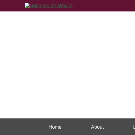
Home
About