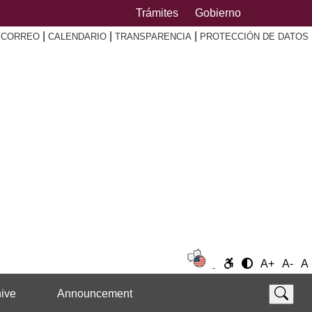
Trámites
Gobierno
|
|
|
|
CORREO
CALENDARIO
TRANSPARENCIA
PROTECCIÓN DE DATOS
A+
A-
A
ive
Announcement