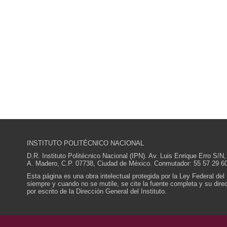
INSTITUTO POLITÉCNICO NACIONAL
D.R. Instituto Politécnico Nacional (IPN). Av. Luis Enrique Erro S
A. Madero, C.P. 07738, Ciudad de México. Conmutador: 55 57 29 60
Esta página es una obra intelectual protegida por la Ley Federal del
siempre y cuando no se mutile, se cite la fuente completa y su direcc
por escrito de la Dirección General del Instituto.