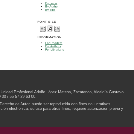
By Issue
By Author
By Title
FONT SIZE
INFORMATION
For Readers
For Authors
For Librarians
/N, Unidad Profesional Adolfo López Mateos, Zacatenco, Alcaldía Gustavo
 00 / 55 57 29 63 00.
 Derecho de Autor, puede ser reproducida con fines no lucrativos,
ión electrónica; su uso para otros fines, requiere autorización previa y