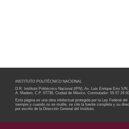
INSTITUTO POLITÉCNICO NACIONAL
D.R. Instituto Politécnico Nacional (IPN). Av. Luis Enrique Erro S
A. Madero, C.P. 07738, Ciudad de México. Conmutador: 55 57 29 60
Esta página es una obra intelectual protegida por la Ley Federal del
siempre y cuando no se mutile, se cite la fuente completa y su direcc
por escrito de la Dirección General del Instituto.