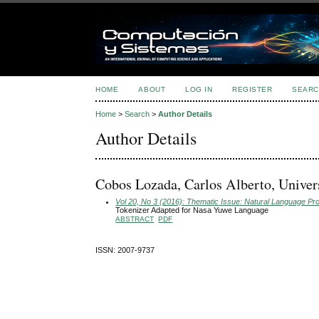
HOME
ABOUT
LOG IN
REGISTER
SEARC
Home
>
Search
>
Author Details
Author Details
Cobos Lozada, Carlos Alberto, Univer
Vol 20, No 3 (2016): Thematic Issue: Natural Language Pr
Tokenizer Adapted for Nasa Yuwe Language
ABSTRACT
PDF
ISSN: 2007-9737