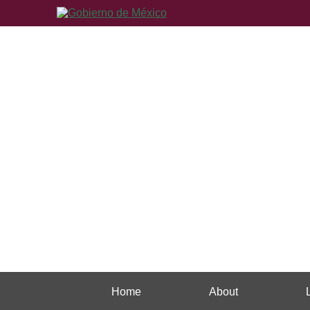
Home
About