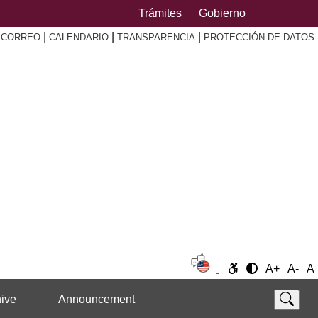
Trámites
Gobierno
|
|
|
|
CORREO
CALENDARIO
TRANSPARENCIA
PROTECCIÓN DE DATOS
A+
A-
A
ive
Announcement