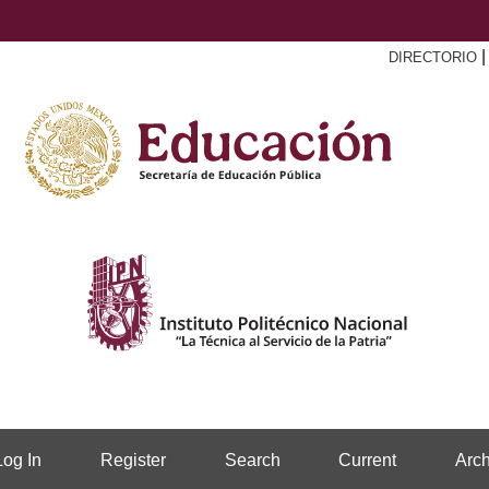
DIRECTORIO
Log In
Register
Search
Current
Arch