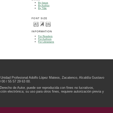
By Issue
By Author
By Title
FONT SIZE
INFORMATION
For Readers
For Authors
For Librarians
/N, Unidad Profesional Adolfo López Mateos, Zacatenco, Alcaldía Gustavo
 00 / 55 57 29 63 00.
 Derecho de Autor, puede ser reproducida con fines no lucrativos,
ión electrónica; su uso para otros fines, requiere autorización previa y