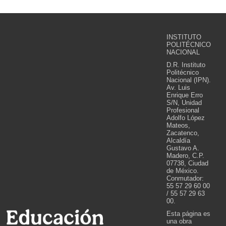
INSTITUTO
POLITÉCNICO
NACIONAL
D.R. Instituto
Politécnico
Nacional (IPN).
Av. Luis
Enrique Erro
S/N, Unidad
Profesional
Adolfo López
Mateos,
Zacatenco,
Alcaldía
Gustavo A.
Madero, C.P.
07738, Ciudad
de México.
Conmutador:
55 57 29 60 00
/ 55 57 29 63
00.
Esta página es
una obra