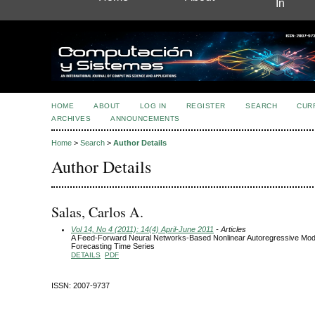
In
HOME
ABOUT
LOG IN
REGISTER
SEARCH
CUR
ARCHIVES
ANNOUNCEMENTS
Home
>
Search
>
Author Details
Author Details
Salas, Carlos A.
Vol 14, No 4 (2011): 14(4) April-June 2011
- Articles
A Feed-Forward Neural Networks-Based Nonlinear Autoregressive Mode
Forecasting Time Series
DETAILS
PDF
ISSN: 2007-9737