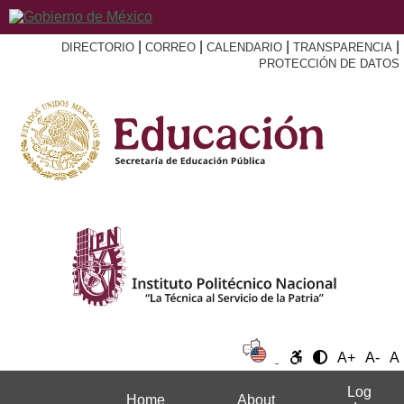
|
|
|
|
DIRECTORIO
CORREO
CALENDARIO
TRANSPARENCIA
PROTECCIÓN DE DATOS
A+
A-
A
Log
Home
About