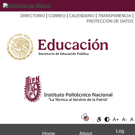
|
|
|
|
DIRECTORIO
CORREO
CALENDARIO
TRANSPARENCIA
PROTECCIÓN DE DATOS
A+
A-
A
Log
Home
About