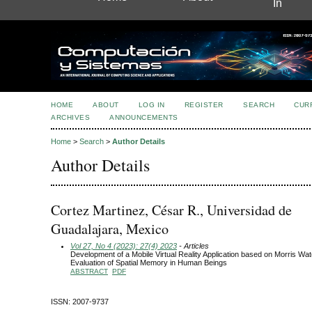
In
HOME
ABOUT
LOG IN
REGISTER
SEARCH
CUR
ARCHIVES
ANNOUNCEMENTS
Home
>
Search
>
Author Details
Author Details
Cortez Martinez, César R., Universidad de
Guadalajara, Mexico
Vol 27, No 4 (2023): 27(4) 2023
- Articles
Development of a Mobile Virtual Reality Application based on Morris Wat
Evaluation of Spatial Memory in Human Beings
ABSTRACT
PDF
ISSN: 2007-9737