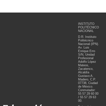
INSTITUTO
POLITÉCNICO
NACIONAL
D.R. Instituto
Politécnico
Nacional (IPN).
Av. Luis
Enrique Erro
S/N, Unidad
Profesional
Adolfo López
Mateos,
Zacatenco,
Alcaldía
Gustavo A.
Madero, C.P.
07738, Ciudad
de México.
Conmutador:
55 57 29 60 00
/ 55 57 29 63
00.