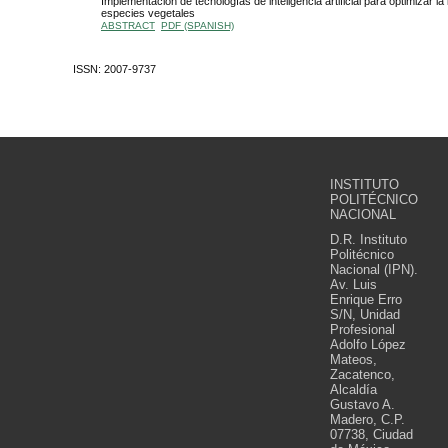
Implementación de tecnologías de inteligencia artificial para optimizar la 
especies vegetales
ABSTRACT
PDF (SPANISH)
ISSN: 2007-9737
INSTITUTO
POLITÉCNICO
NACIONAL
D.R. Instituto
Politécnico
Nacional (IPN).
Av. Luis
Enrique Erro
S/N, Unidad
Profesional
Adolfo López
Mateos,
Zacatenco,
Alcaldía
Gustavo A.
Madero, C.P.
07738, Ciudad