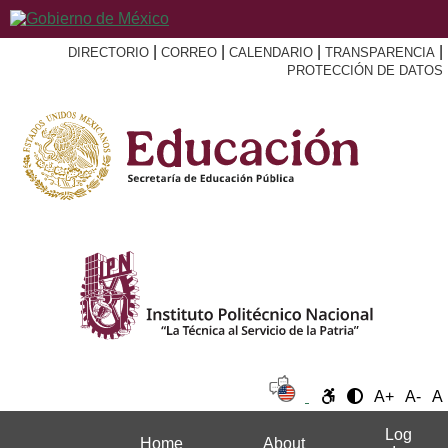
|
|
|
|
DIRECTORIO
CORREO
CALENDARIO
TRANSPARENCIA
PROTECCIÓN DE DATOS
A+
A-
A
Log
Home
About