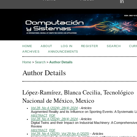
In
HOME
ABOUT
LOG IN
REGISTER
SEARCH
CUR
ARCHIVES
ANNOUNCEMENTS
Home
>
Search
>
Author Details
Author Details
López-Ramírez, Blanca Cecilia, Tecnológico
Nacional de México, Mexico
Vol 28, No 4 (2024): 28(4) 2024
- Articles
Augmented Reality and its Influence on Sporting Events: A Systematic L
ABSTRACT
PDF
Vol 28, No 4 (2024): 28(4) 2024
- Articles
Digital Twins and their Impact on Industrial Machinery: A Comprehensiv
Review
ABSTRACT
PDF
Vol 29, No 4 (2025): Vol 29 No 4 (2025)
- Articles