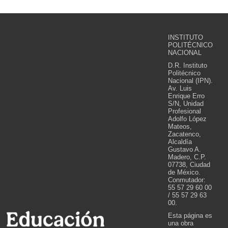
INSTITUTO
POLITÉCNICO
NACIONAL
D.R. Instituto
Politécnico
Nacional (IPN).
Av. Luis
Enrique Erro
S/N, Unidad
Profesional
Adolfo López
Mateos,
Zacatenco,
Alcaldía
Gustavo A.
Madero, C.P.
07738, Ciudad
de México.
Conmutador:
55 57 29 60 00
/ 55 57 29 63
00.
Esta página es
una obra