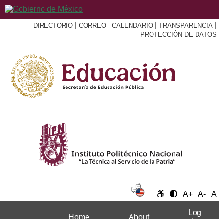
|
|
|
|
DIRECTORIO
CORREO
CALENDARIO
TRANSPARENCIA
PROTECCIÓN DE DATOS
A+
A-
A
Log
Home
About