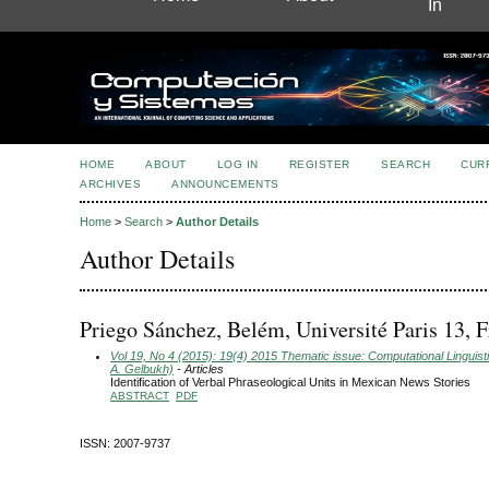
In
HOME
ABOUT
LOG IN
REGISTER
SEARCH
CUR
ARCHIVES
ANNOUNCEMENTS
Home
>
Search
>
Author Details
Author Details
Priego Sánchez, Belém, Université Paris 13, 
Vol 19, No 4 (2015): 19(4) 2015 Thematic issue: Computational Linguisti
A. Gelbukh)
- Articles
Identification of Verbal Phraseological Units in Mexican News Stories
ABSTRACT
PDF
ISSN: 2007-9737