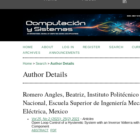
In
HOME
ABOUT
LOG IN
REGISTER
SEARCH
CUR
ARCHIVES
ANNOUNCEMENTS
Home
>
Search
>
Author Details
Author Details
Romero Angles, Beatriz, Instituto Politécnico
Nacional, Escuela Superior de Ingeniería Mec
Eléctrica, Mexico
Vol 25, No 2 (2021): 25(2) 2021
- Articles
Open Loop Control of a Hysteretic System with an Inverse Volterra wit
Component
ABSTRACT
PDF