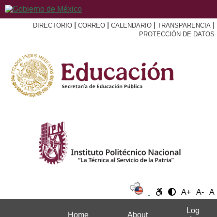
|
|
|
|
DIRECTORIO
CORREO
CALENDARIO
TRANSPARENCIA
PROTECCIÓN DE DATOS
A+
A-
A
Log
Home
About