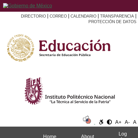
|
|
|
|
DIRECTORIO
CORREO
CALENDARIO
TRANSPARENCIA
PROTECCIÓN DE DATOS
A+
A-
A
Log
Home
About