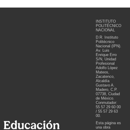
INSTITUTO
POLITÉCNICO
NACIONAL
D.R. Instituto
Politécnico
Nacional (IPN).
Av. Luis
Enrique Erro
S/N, Unidad
Profesional
Adolfo López
Mateos,
Zacatenco,
Alcaldía
Gustavo A.
Madero, C.P.
07738, Ciudad
de México.
Conmutador:
55 57 29 60 00
/ 55 57 29 63
00.
Esta página es
una obra