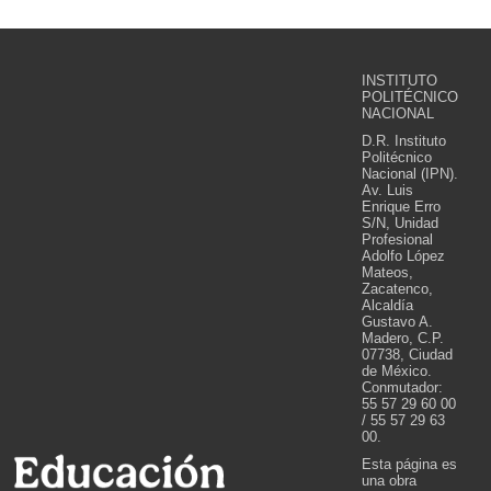
INSTITUTO
POLITÉCNICO
NACIONAL
D.R. Instituto
Politécnico
Nacional (IPN).
Av. Luis
Enrique Erro
S/N, Unidad
Profesional
Adolfo López
Mateos,
Zacatenco,
Alcaldía
Gustavo A.
Madero, C.P.
07738, Ciudad
de México.
Conmutador:
55 57 29 60 00
/ 55 57 29 63
00.
Esta página es
una obra