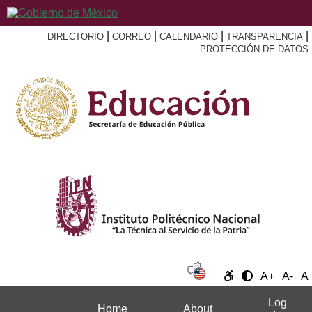
|
|
|
|
DIRECTORIO
CORREO
CALENDARIO
TRANSPARENCIA
PROTECCIÓN DE DATOS
A+
A-
A
Log
Home
About