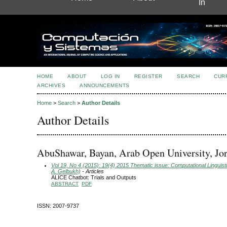
In
HOME
ABOUT
LOG IN
REGISTER
SEARCH
CUR
ARCHIVES
ANNOUNCEMENTS
Home
>
Search
>
Author Details
Author Details
AbuShawar, Bayan, Arab Open University, Jo
Vol 19, No 4 (2015): 19(4) 2015 Thematic issue: Computational Linguisti
A. Gelbukh)
- Articles
ALICE Chatbot: Trials and Outputs
ABSTRACT
PDF
ISSN: 2007-9737