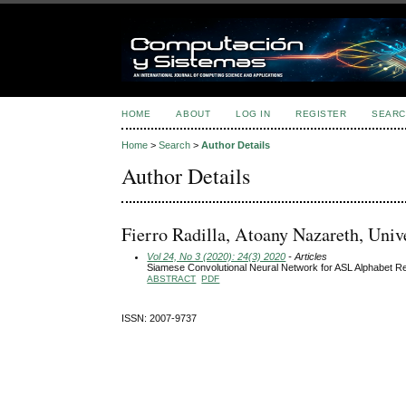
HOME
ABOUT
LOG IN
REGISTER
SEARC
Home
>
Search
>
Author Details
Author Details
Fierro Radilla, Atoany Nazareth, Uni
Vol 24, No 3 (2020): 24(3) 2020
- Articles
Siamese Convolutional Neural Network for ASL Alphabet Re
ABSTRACT
PDF
ISSN: 2007-9737