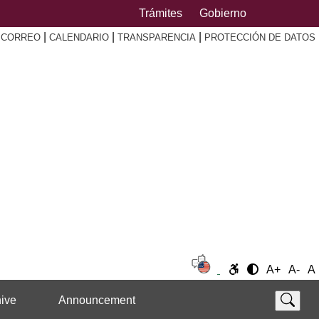
Trámites
Gobierno
|
|
|
|
CORREO
CALENDARIO
TRANSPARENCIA
PROTECCIÓN DE DATOS
A+
A-
A
ive
Announcement