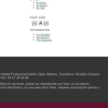
By Issue
By Author
By Title
FONT SIZE
INFORMATION
For Readers
For Authors
For Librarians
/N, Unidad Profesional Adolfo López Mateos, Zacatenco, Alcaldía Gustavo
 00 / 55 57 29 63 00.
 Derecho de Autor, puede ser reproducida con fines no lucrativos,
ión electrónica; su uso para otros fines, requiere autorización previa y