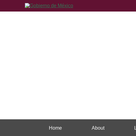
Home
About