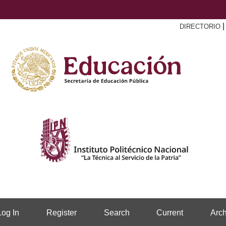
DIRECTORIO
Log In
Register
Search
Current
Arch