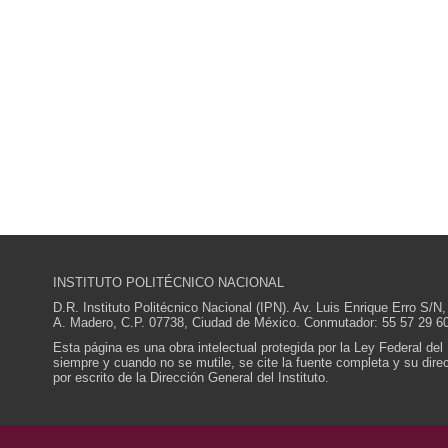
INSTITUTO POLITÉCNICO NACIONAL
D.R. Instituto Politécnico Nacional (IPN). Av. Luis Enrique Erro S
A. Madero, C.P. 07738, Ciudad de México. Conmutador: 55 57 29 60
Esta página es una obra intelectual protegida por la Ley Federal del
siempre y cuando no se mutile, se cite la fuente completa y su direcc
por escrito de la Dirección General del Instituto.