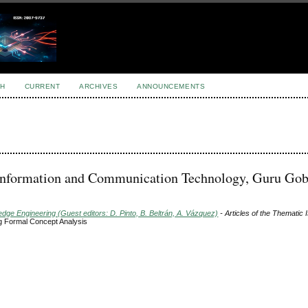
H
CURRENT
ARCHIVES
ANNOUNCEMENTS
f Information and Communication Technology, Guru Go
ge Engineering (Guest editors: D. Pinto, B. Beltrán, A. Vázquez)
- Articles of the Thematic 
ng Formal Concept Analysis