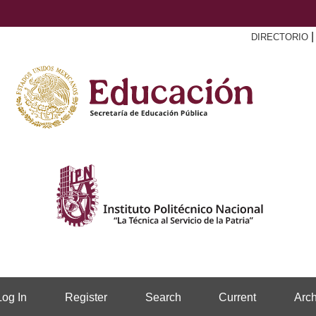
DIRECTORIO
Log In
Register
Search
Current
Arch