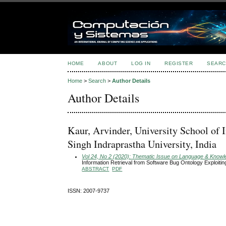
HOME
ABOUT
LOG IN
REGISTER
SEARC
Home
>
Search
>
Author Details
Author Details
Kaur, Arvinder, University School o
Singh Indraprastha University, India
Vol 24, No 2 (2020): Thematic Issue on Language & Knowled
Information Retrieval from Software Bug Ontology Exploiti
ABSTRACT
PDF
ISSN: 2007-9737