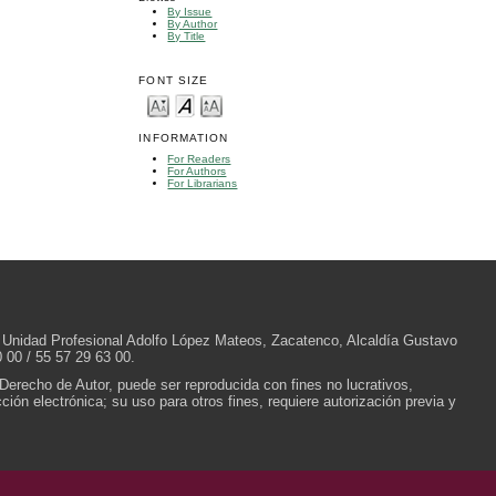
By Issue
By Author
By Title
FONT SIZE
INFORMATION
For Readers
For Authors
For Librarians
/N, Unidad Profesional Adolfo López Mateos, Zacatenco, Alcaldía Gustavo
 00 / 55 57 29 63 00.
 Derecho de Autor, puede ser reproducida con fines no lucrativos,
ión electrónica; su uso para otros fines, requiere autorización previa y