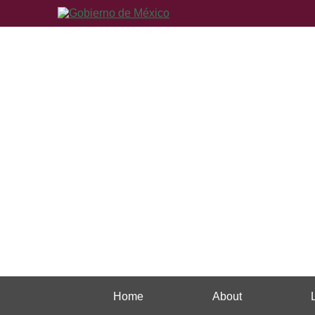
Home
About