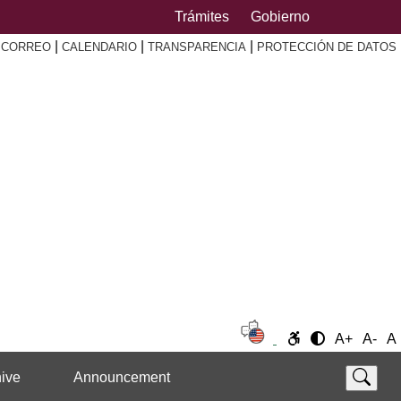
Trámites
Gobierno
|
|
|
|
CORREO
CALENDARIO
TRANSPARENCIA
PROTECCIÓN DE DATOS
A+
A-
A
ive
Announcement