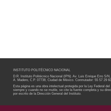
INSTITUTO POLITÉCNICO NACIONAL
D.R. Instituto Politécnico Nacional (IPN). Av. Luis Enrique Erro S
A. Madero, C.P. 07738, Ciudad de México. Conmutador: 55 57 29 60
Esta página es una obra intelectual protegida por la Ley Federal del
siempre y cuando no se mutile, se cite la fuente completa y su direcc
por escrito de la Dirección General del Instituto.