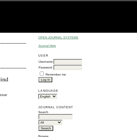
OPEN JOURNAL SYSTEMS
Journal Help
USER
Username
Password
Remember me
bind
LANGUAGE
Issue
JOURNAL CONTENT
Search
Browse