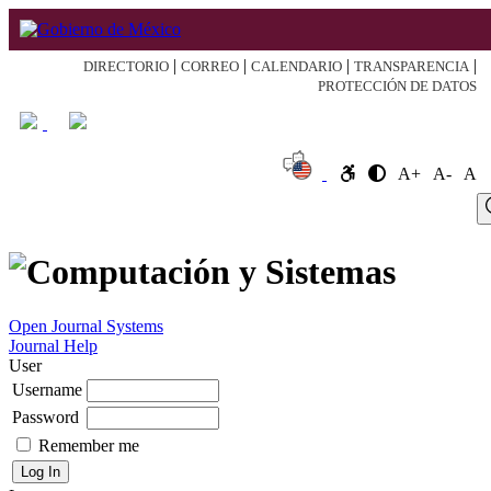
|
|
|
|
DIRECTORIO
CORREO
CALENDARIO
TRANSPARENCIA
PROTECCIÓN DE DATOS
A+
A-
A
Log
Home
About
Register
Search
Current
Archive
Announcement
In
Open Journal Systems
Journal Help
User
Username
Password
Remember me