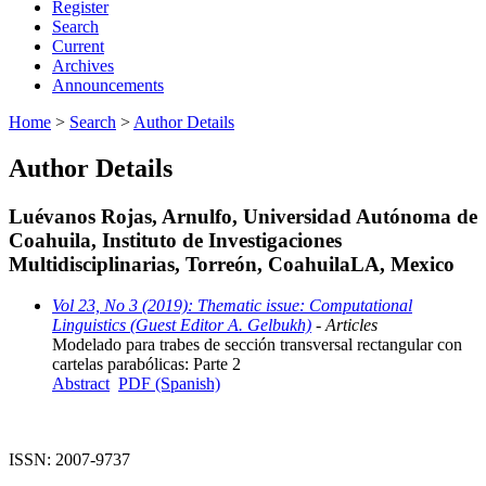
Register
Search
Current
Archives
Announcements
Home
>
Search
>
Author Details
Author Details
Luévanos Rojas, Arnulfo, Universidad Autónoma de
Coahuila, Instituto de Investigaciones
Multidisciplinarias, Torreón, CoahuilaLA, Mexico
Vol 23, No 3 (2019): Thematic issue: Computational
Linguistics (Guest Editor A. Gelbukh)
- Articles
Modelado para trabes de sección transversal rectangular con
cartelas parabólicas: Parte 2
Abstract
PDF (Spanish)
ISSN: 2007-9737