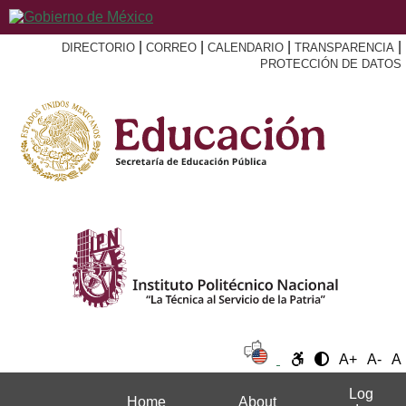
|
|
|
|
DIRECTORIO
CORREO
CALENDARIO
TRANSPARENCIA
PROTECCIÓN DE DATOS
A+
A-
A
Log
Home
About