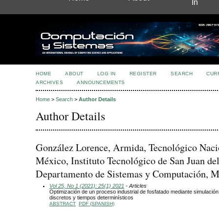
In
HOME
ABOUT
LOG IN
REGISTER
SEARCH
CUR
ARCHIVES
ANNOUNCEMENTS
Home
>
Search
>
Author Details
Author Details
González Lorence, Armida, Tecnológico Naci
México, Instituto Tecnológico de San Juan del
Departamento de Sistemas y Computación, M
Vol 25, No 1 (2021): 25(1) 2021
- Articles
Optimización de un proceso industrial de fosfatado mediante simulació
discretos y tiempos determinísticos
ABSTRACT
PDF (SPANISH)