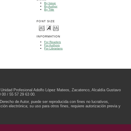
By Issue
By Author
By Title
FONT SIZE
INFORMATION
For Readers
For Authors
For Librarians
/N, Unidad Profesional Adolfo López Mateos, Zacatenco, Alcaldía Gustavo
 00 / 55 57 29 63 00.
 Derecho de Autor, puede ser reproducida con fines no lucrativos,
ión electrónica; su uso para otros fines, requiere autorización previa y