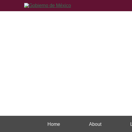
Home
About