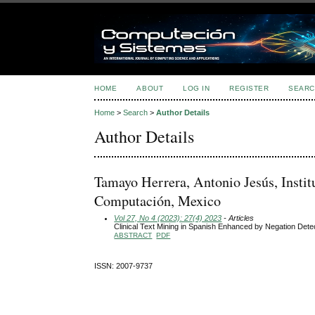
HOME
ABOUT
LOG IN
REGISTER
SEARC
Home
>
Search
>
Author Details
Author Details
Tamayo Herrera, Antonio Jesús, Instit
Computación, Mexico
Vol 27, No 4 (2023): 27(4) 2023
- Articles
Clinical Text Mining in Spanish Enhanced by Negation Det
ABSTRACT
PDF
ISSN: 2007-9737