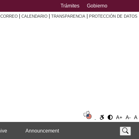
Trámites
Gobierno
|
|
|
|
CORREO
CALENDARIO
TRANSPARENCIA
PROTECCIÓN DE DATOS
A+
A-
A
ive
Announcement