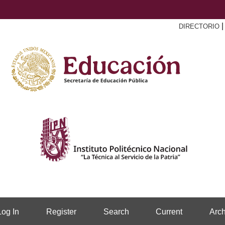
DIRECTORIO
Log In
Register
Search
Current
Arch