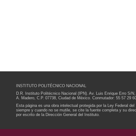
INSTITUTO POLITÉCNICO NACIONAL
D.R. Instituto Politécnico Nacional (IPN). Av. Luis Enrique Erro S
A. Madero, C.P. 07738, Ciudad de México. Conmutador: 55 57 29 60
Esta página es una obra intelectual protegida por la Ley Federal del
siempre y cuando no se mutile, se cite la fuente completa y su direcc
por escrito de la Dirección General del Instituto.