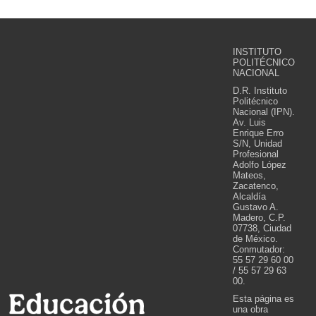
INSTITUTO
POLITÉCNICO
NACIONAL
D.R. Instituto
Politécnico
Nacional (IPN).
Av. Luis
Enrique Erro
S/N, Unidad
Profesional
Adolfo López
Mateos,
Zacatenco,
Alcaldía
Gustavo A.
Madero, C.P.
07738, Ciudad
de México.
Conmutador:
55 57 29 60 00
/ 55 57 29 63
00.
Esta página es
una obra