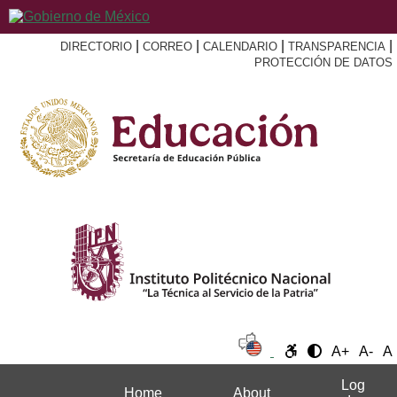
|
|
|
|
DIRECTORIO
CORREO
CALENDARIO
TRANSPARENCIA
PROTECCIÓN DE DATOS
A+
A-
A
Log
Home
About