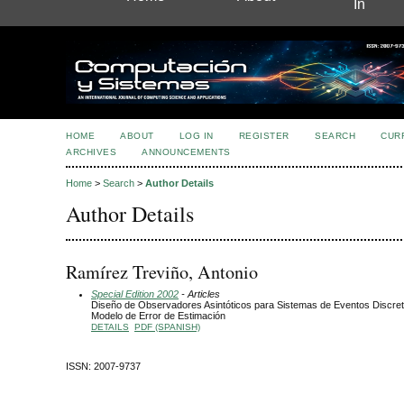
In
HOME
ABOUT
LOG IN
REGISTER
SEARCH
CUR
ARCHIVES
ANNOUNCEMENTS
Home
>
Search
>
Author Details
Author Details
Ramírez Treviño, Antonio
Special Edition 2002
- Articles
Diseño de Observadores Asintóticos para Sistemas de Eventos Discre
Modelo de Error de Estimación
DETAILS
PDF (SPANISH)
ISSN: 2007-9737