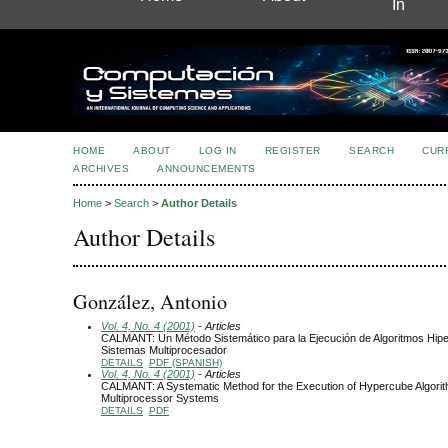
In
HOME
ABOUT
LOG IN
REGISTER
SEARCH
CUR
ARCHIVES
ANNOUNCEMENTS
Home
>
Search
>
Author Details
Author Details
González, Antonio
Vol. 4, No. 4 (2001)
- Articles
CALMANT: Un Método Sistemático para la Ejecución de Algoritmos Hip
Sistemas Multiprocesador
DETAILS
PDF (SPANISH)
Vol. 4, No. 4 (2001)
- Articles
CALMANT: A Systematic Method for the Execution of Hypercube Algorit
Multiprocessor Systems
DETAILS
PDF