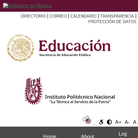
|
|
|
|
DIRECTORIO
CORREO
CALENDARIO
TRANSPARENCIA
PROTECCIÓN DE DATOS
A+
A-
A
Log
Home
About