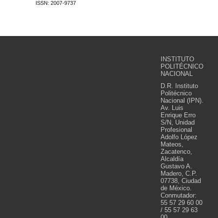
ISSN: 2007-9737
INSTITUTO
POLITÉCNICO
NACIONAL
D.R. Instituto
Politécnico
Nacional (IPN).
Av. Luis
Enrique Erro
S/N, Unidad
Profesional
Adolfo López
Mateos,
Zacatenco,
Alcaldía
Gustavo A.
Madero, C.P.
07738, Ciudad
de México.
Conmutador:
55 57 29 60 00
/ 55 57 29 63
00.