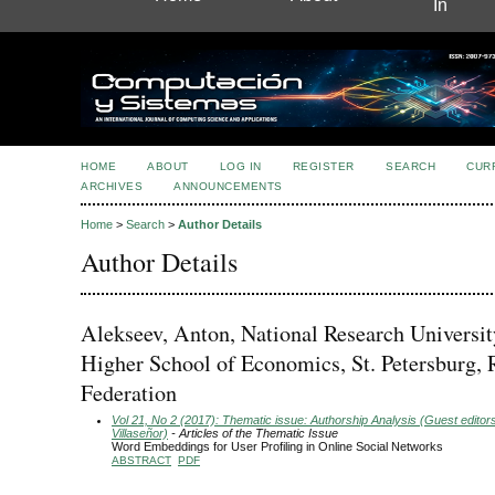
In
HOME
ABOUT
LOG IN
REGISTER
SEARCH
CUR
ARCHIVES
ANNOUNCEMENTS
Home
>
Search
>
Author Details
Author Details
Alekseev, Anton, National Research Universit
Higher School of Economics, St. Petersburg, 
Federation
Vol 21, No 2 (2017): Thematic issue: Authorship Analysis (Guest editor
Villaseñor)
- Articles of the Thematic Issue
Word Embeddings for User Profiling in Online Social Networks
ABSTRACT
PDF