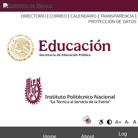
|
|
|
|
DIRECTORIO
CORREO
CALENDARIO
TRANSPARENCIA
PROTECCIÓN DE DATOS
A+
A-
A
Log
Home
About