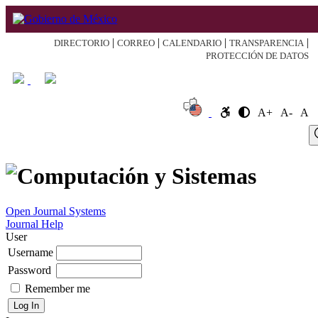
|
|
|
|
DIRECTORIO
CORREO
CALENDARIO
TRANSPARENCIA
PROTECCIÓN DE DATOS
A+
A-
A
Log
Home
About
Register
Search
Current
Archive
Announcement
In
Open Journal Systems
Journal Help
User
Username
Password
Remember me