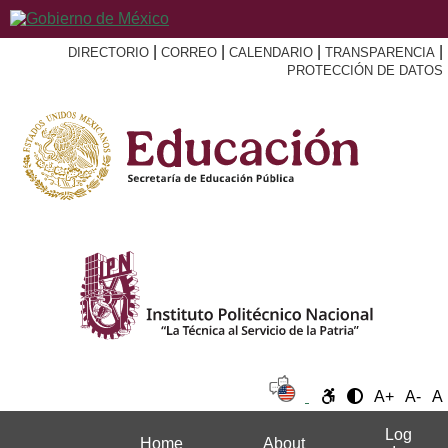
|
|
|
|
DIRECTORIO
CORREO
CALENDARIO
TRANSPARENCIA
PROTECCIÓN DE DATOS
A+
A-
A
Log
Home
About