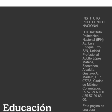
INSTITUTO
POLITÉCNICO
NACIONAL
D.R. Instituto
Politécnico
Nacional (IPN).
Av. Luis
Enrique Erro
S/N, Unidad
Profesional
Adolfo López
Mateos,
Zacatenco,
Alcaldía
Gustavo A.
Madero, C.P.
07738, Ciudad
de México.
Conmutador:
55 57 29 60 00
/ 55 57 29 63
00.
Esta página es
una obra