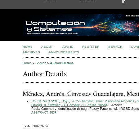
In
HOME
ABOUT
LOG IN
REGISTER
SEARCH
CUR
ARCHIVES
ANNOUNCEMENTS
Home
>
Search
>
Author Details
Author Details
Méndez, Andrés, Cinvestav Guadalajara, Mex
Vol 19, No 3 (2015): 19(3) 2015 Thematic issue: Vision and Robotics (G
Ortega, A. Pedroza, O. Carbajal, B. Castillo Toledo)
- Articles
Facial Geometry Identification through Fuzzy Patterns with RGBD Sens
ABSTRACT
PDF
ISSN: 2007-9737