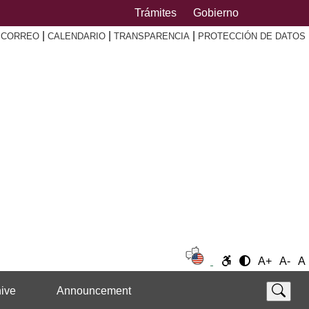
Trámites
Gobierno
|
|
|
|
CORREO
CALENDARIO
TRANSPARENCIA
PROTECCIÓN DE DATOS
A+
A-
A
ive
Announcement