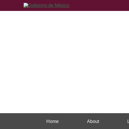
Home
About