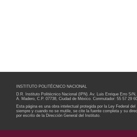
INSTITUTO POLITÉCNICO NACIONAL
D.R. Instituto Politécnico Nacional (IPN). Av. Luis Enrique Erro S
A. Madero, C.P. 07738, Ciudad de México. Conmutador: 55 57 29 60
Esta página es una obra intelectual protegida por la Ley Federal del
siempre y cuando no se mutile, se cite la fuente completa y su direcc
por escrito de la Dirección General del Instituto.