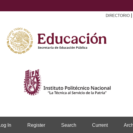
DIRECTORIO
Log In
Register
Search
Current
Arch