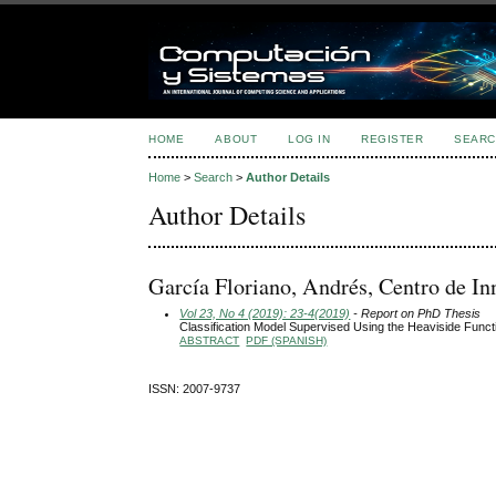
HOME
ABOUT
LOG IN
REGISTER
SEARC
Home
>
Search
>
Author Details
Author Details
García Floriano, Andrés, Centro de I
Vol 23, No 4 (2019): 23-4(2019)
- Report on PhD Thesis
Classification Model Supervised Using the Heaviside Funct
ABSTRACT
PDF (SPANISH)
ISSN: 2007-9737