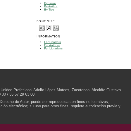
By Issue
By Author
By Title
FONT SIZE
INFORMATION
For Readers
For Authors
For Librarians
/N, Unidad Profesional Adolfo López Mateos, Zacatenco, Alcaldía Gustavo
 00 / 55 57 29 63 00.
 Derecho de Autor, puede ser reproducida con fines no lucrativos,
ión electrónica; su uso para otros fines, requiere autorización previa y