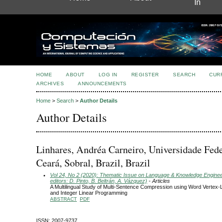
In
HOME
ABOUT
LOG IN
REGISTER
SEARCH
CUR
ARCHIVES
ANNOUNCEMENTS
Home
>
Search
>
Author Details
Author Details
Linhares, Andréa Carneiro, Universidade Fede
Ceará, Sobral, Brazil, Brazil
Vol 24, No 2 (2020): Thematic Issue on Language & Knowledge Engine
editors: D. Pinto, B. Beltrán, A. Vázquez)
- Articles
A Multilingual Study of Multi-Sentence Compression using Word Vertex
and Integer Linear Programming
ABSTRACT
PDF
ISSN: 2007-9737