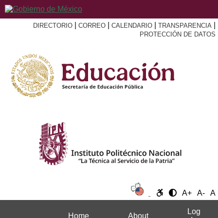
|
|
|
|
DIRECTORIO
CORREO
CALENDARIO
TRANSPARENCIA
PROTECCIÓN DE DATOS
A+
A-
A
Log
Home
About