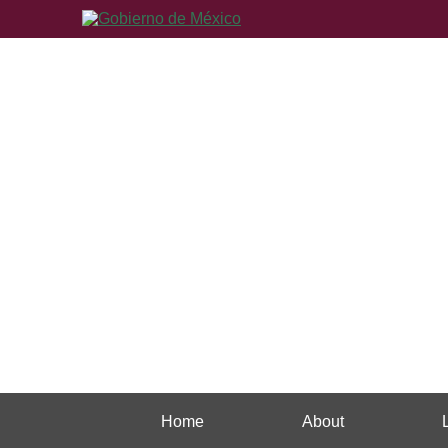
Home
About