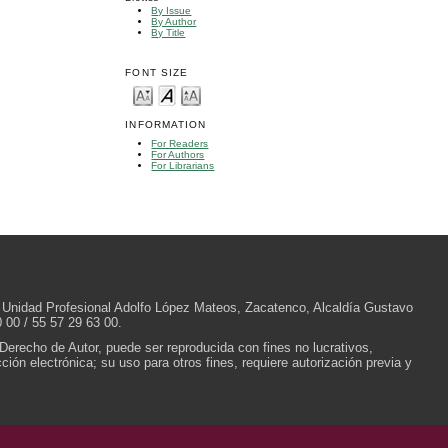
By Issue
By Author
By Title
FONT SIZE
INFORMATION
For Readers
For Authors
For Librarians
/N, Unidad Profesional Adolfo López Mateos, Zacatenco, Alcaldía Gustavo
 00 / 55 57 29 63 00.
 Derecho de Autor, puede ser reproducida con fines no lucrativos,
ión electrónica; su uso para otros fines, requiere autorización previa y