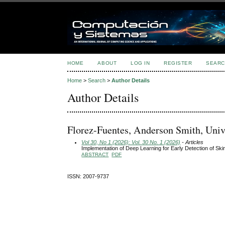
HOME
ABOUT
LOG IN
REGISTER
SEARC
Home
>
Search
>
Author Details
Author Details
Florez-Fuentes, Anderson Smith, Uni
Vol 30, No 1 (2026): Vol. 30 No. 1 (2026)
- Articles
Implementation of Deep Learning for Early Detection of S
ABSTRACT
PDF
ISSN: 2007-9737