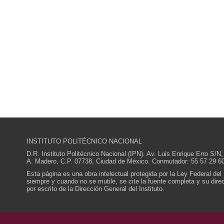
INSTITUTO POLITÉCNICO NACIONAL
D.R. Instituto Politécnico Nacional (IPN). Av. Luis Enrique Erro S
A. Madero, C.P. 07738, Ciudad de México. Conmutador: 55 57 29 60
Esta página es una obra intelectual protegida por la Ley Federal del
siempre y cuando no se mutile, se cite la fuente completa y su direcc
por escrito de la Dirección General del Instituto.