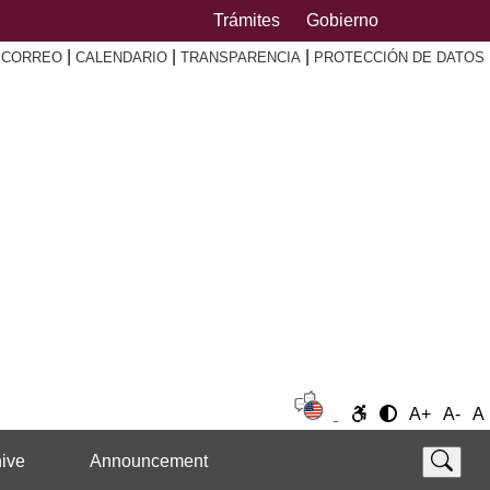
Trámites
Gobierno
|
|
|
|
CORREO
CALENDARIO
TRANSPARENCIA
PROTECCIÓN DE DATOS
A+
A-
A
ive
Announcement