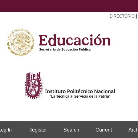
DIRECTORIO
Log In
Register
Search
Current
Arch