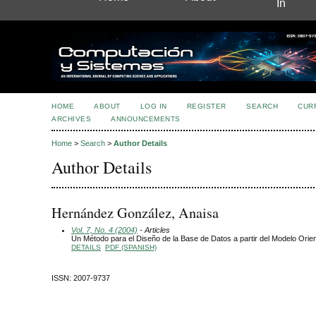
In
HOME
ABOUT
LOG IN
REGISTER
SEARCH
CUR
ARCHIVES
ANNOUNCEMENTS
Home
>
Search
>
Author Details
Author Details
Hernández González, Anaisa
Vol. 7, No. 4 (2004)
- Articles
Un Método para el Diseño de la Base de Datos a partir del Modelo Orie
DETAILS
PDF (SPANISH)
ISSN: 2007-9737