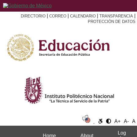
|
|
|
|
DIRECTORIO
CORREO
CALENDARIO
TRANSPARENCIA
PROTECCIÓN DE DATOS
A+
A-
A
Log
Home
About