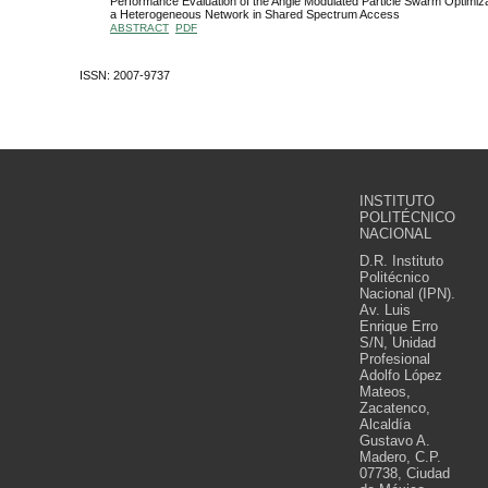
Performance Evaluation of the Angle Modulated Particle Swarm Optimizat
a Heterogeneous Network in Shared Spectrum Access
ABSTRACT
PDF
ISSN: 2007-9737
INSTITUTO
POLITÉCNICO
NACIONAL
D.R. Instituto
Politécnico
Nacional (IPN).
Av. Luis
Enrique Erro
S/N, Unidad
Profesional
Adolfo López
Mateos,
Zacatenco,
Alcaldía
Gustavo A.
Madero, C.P.
07738, Ciudad