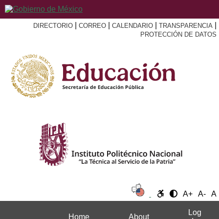
|
|
|
|
DIRECTORIO
CORREO
CALENDARIO
TRANSPARENCIA
PROTECCIÓN DE DATOS
A+
A-
A
Log
Home
About