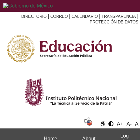
|
|
|
|
DIRECTORIO
CORREO
CALENDARIO
TRANSPARENCIA
PROTECCIÓN DE DATOS
A+
A-
A
Log
Home
About