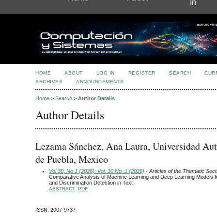
In
HOME
ABOUT
LOG IN
REGISTER
SEARCH
CUR
ARCHIVES
ANNOUNCEMENTS
Home
>
Search
>
Author Details
Author Details
Lezama Sánchez, Ana Laura, Universidad A
de Puebla, Mexico
Vol 30, No 1 (2026): Vol. 30 No. 1 (2026)
- Articles of the Thematic Sect
Comparative Analysis of Machine Learning and Deep Learning Models 
and Discrimination Detection in Text
ABSTRACT
PDF
ISSN: 2007-9737