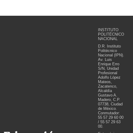
INSTITUTO
POLITÉCNICO
NACIONAL
D.R. Instituto
Politécnico
Nacional (IPN).
Av. Luis
Enrique Erro
S/N, Unidad
Profesional
Adolfo López
Mateos,
Zacatenco,
Alcaldía
Gustavo A.
Madero, C.P.
07738, Ciudad
de México.
Conmutador:
55 57 29 60 00
/ 55 57 29 63
00.