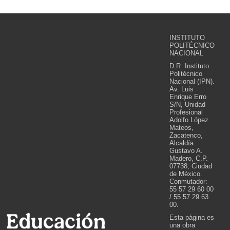
INSTITUTO
POLITÉCNICO
NACIONAL
D.R. Instituto
Politécnico
Nacional (IPN).
Av. Luis
Enrique Erro
S/N, Unidad
Profesional
Adolfo López
Mateos,
Zacatenco,
Alcaldía
Gustavo A.
Madero, C.P.
07738, Ciudad
de México.
Conmutador:
55 57 29 60 00
/ 55 57 29 63
00.
Esta página es
una obra