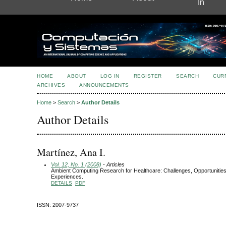
In
HOME
ABOUT
LOG IN
REGISTER
SEARCH
CUR
ARCHIVES
ANNOUNCEMENTS
Home
>
Search
>
Author Details
Author Details
Martínez, Ana I.
Vol. 12, No. 1 (2008)
- Articles
Ambient Computing Research for Healthcare: Challenges, Opportunitie
Experiences.
DETAILS
PDF
ISSN: 2007-9737