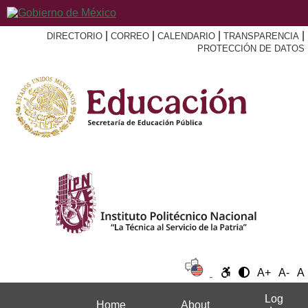
|
|
|
|
DIRECTORIO
CORREO
CALENDARIO
TRANSPARENCIA
PROTECCIÓN DE DATOS
A+
A-
A
Log
Home
About