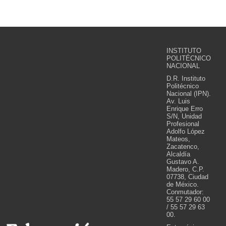
INSTITUTO
POLITÉCNICO
NACIONAL
D.R. Instituto
Politécnico
Nacional (IPN).
Av. Luis
Enrique Erro
S/N, Unidad
Profesional
Adolfo López
Mateos,
Zacatenco,
Alcaldía
Gustavo A.
Madero, C.P.
07738, Ciudad
de México.
Conmutador:
55 57 29 60 00
/ 55 57 29 63
00.