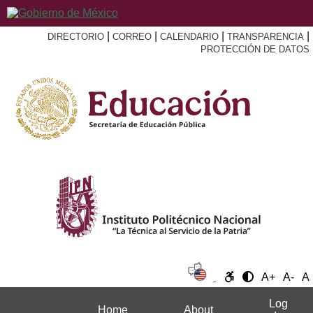
|
|
|
|
DIRECTORIO
CORREO
CALENDARIO
TRANSPARENCIA
PROTECCIÓN DE DATOS
A+
A-
A
Log
Home
About