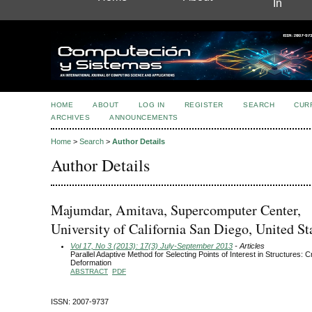
In
HOME
ABOUT
LOG IN
REGISTER
SEARCH
CUR
ARCHIVES
ANNOUNCEMENTS
Home
>
Search
>
Author Details
Author Details
Majumdar, Amitava, Supercomputer Center,
University of California San Diego, United St
Vol 17, No 3 (2013): 17(3) July-September 2013
- Articles
Parallel Adaptive Method for Selecting Points of Interest in Structures: C
Deformation
ABSTRACT
PDF
ISSN: 2007-9737