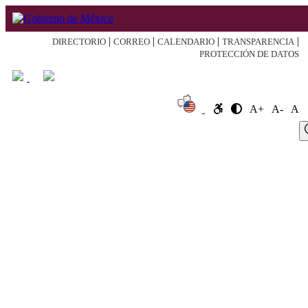
|
|
|
|
DIRECTORIO
CORREO
CALENDARIO
TRANSPARENCIA
PROTECCIÓN DE DATOS
A+
A-
A
Log
Home
About
Register
Search
Current
Archive
Announcement
In