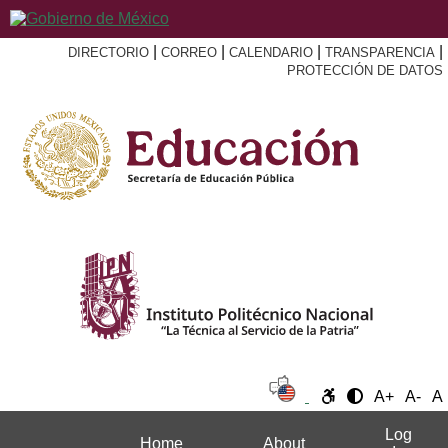
|
|
|
|
DIRECTORIO
CORREO
CALENDARIO
TRANSPARENCIA
PROTECCIÓN DE DATOS
A+
A-
A
Log
Home
About