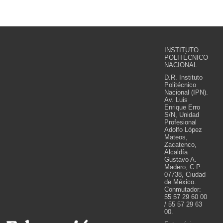
INSTITUTO
POLITÉCNICO
NACIONAL
D.R. Instituto
Politécnico
Nacional (IPN).
Av. Luis
Enrique Erro
S/N, Unidad
Profesional
Adolfo López
Mateos,
Zacatenco,
Alcaldía
Gustavo A.
Madero, C.P.
07738, Ciudad
de México.
Conmutador:
55 57 29 60 00
/ 55 57 29 63
00.