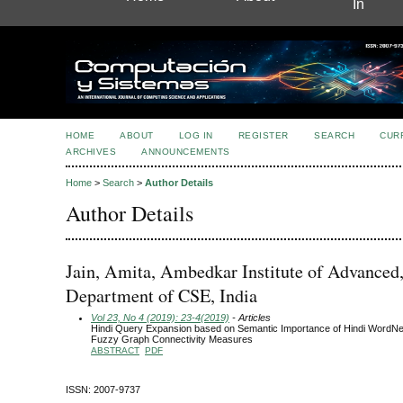
In
HOME
ABOUT
LOG IN
REGISTER
SEARCH
CUR
ARCHIVES
ANNOUNCEMENTS
Home
>
Search
>
Author Details
Author Details
Jain, Amita, Ambedkar Institute of Advanced
Department of CSE, India
Vol 23, No 4 (2019): 23-4(2019)
- Articles
Hindi Query Expansion based on Semantic Importance of Hindi WordNe
Fuzzy Graph Connectivity Measures
ABSTRACT
PDF
ISSN: 2007-9737