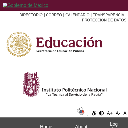
|
|
|
|
DIRECTORIO
CORREO
CALENDARIO
TRANSPARENCIA
PROTECCIÓN DE DATOS
A+
A-
A
Log
Home
About