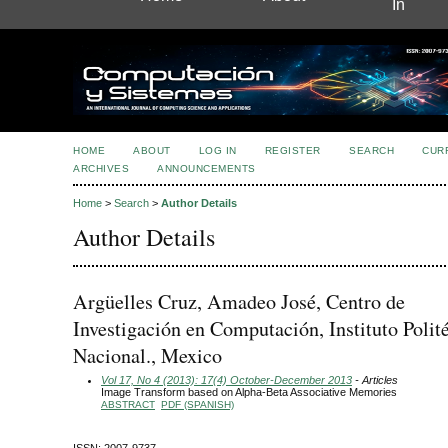
In
HOME
ABOUT
LOG IN
REGISTER
SEARCH
CUR
ARCHIVES
ANNOUNCEMENTS
Home
>
Search
>
Author Details
Author Details
Argüelles Cruz, Amadeo José, Centro de
Investigación en Computación, Instituto Polit
Nacional., Mexico
Vol 17, No 4 (2013): 17(4) October-December 2013
- Articles
Image Transform based on Alpha-Beta Associative Memories
ABSTRACT
PDF (SPANISH)